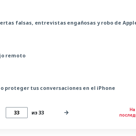
fertas falsas, entrevistas engañosas y robo de Appl
ajo remoto
o proteger tus conversaciones en el iPhone
На
из 33
после