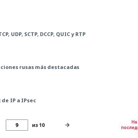
TCP, UDP, SCTP, DCCP, QUIC y RTP
uciones rusas más destacadas
 de IP a IPsec
На
из 10
после