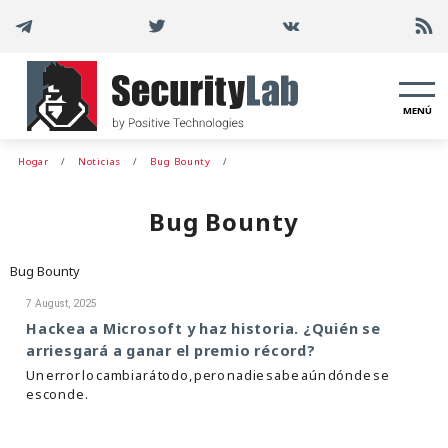
MENÚ
Hogar
Noticias
Bug Bounty
Bug Bounty
Bug Bounty
7 August, 2025
Hackea a Microsoft y haz historia. ¿Quién se
arriesgará a ganar el premio récord?
Un error lo cambiará todo, pero nadie sabe aún dónde se
esconde.