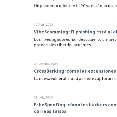
Un paso imprudente y tu PC ya está ejecutan
10 April, 2025
VibeScamming: El phishing está al al
Los investigadores han descubierto un nuevo
potenciales ciberdelincuentes.
31 October, 2024
CrossBarking: cómo las extensiones 
La nueva vulnerabilidad permite capturar cue
29 July, 2024
EchoSpoofing: cómo los hackers conv
correos falsos