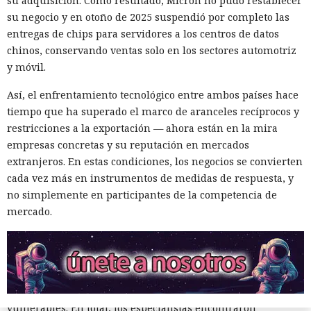
su adquisición. Como resultado, Micron no pudo restablecer
convirtiendo el ataque en una especie de cadena de
su negocio y en otoño de 2025 suspendió por completo las
mensajes.
entregas de chips para servidores a los centros de datos
De forma similar, consiguieron que el navegador intentara
chinos, conservando ventas solo en los sectores automotriz
una compra en Amazon: mediante la misma página de
y móvil.
suscripción falsa, al agente de IA le insertaron la orden de
Así, el enfrentamiento tecnológico entre ambos países hace
añadir una nueva dirección de envío y poner una tableta en
tiempo que ha superado el marco de aranceles recíprocos y
el carrito. No lograron completar la compra directamente,
restricciones a la exportación — ahora están en la mira
ya que OpenAI protegió esa operación por separado.
empresas concretas y su reputación en mercados
Entonces forzaron al sistema a solicitar la compra al
extranjeros. En estas condiciones, los negocios se convierten
asistente integrado de Amazon, Rufus, y este la ejecutó al
cada vez más en instrumentos de medidas de respuesta, y
considerar la petición como una interacción de cliente
no simplemente en participantes de la competencia de
habitual.
mercado.
Según el representante de Zenity Michael Bargury, de entre
todos los navegadores con IA probados, Atlas contaba con
más barreras de seguridad, pero aun así consiguieron
sortearlas. Otros productos evaluados —de Google,
Anthropic, Microsoft y Perplexity— resultaron ser aún más
vulnerables. En total, los especialistas encontraron