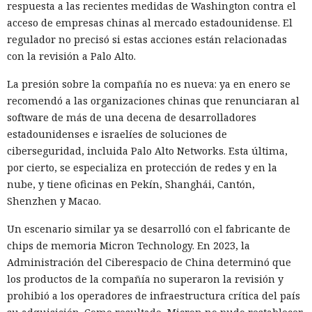
respuesta a las recientes medidas de Washington contra el
El navegador que por sí mismo navega por páginas, rellena
acceso de empresas chinas al mercado estadounidense. El
formularios y se comunica con sitios en lugar del
regulador no precisó si estas acciones están relacionadas
propietario resultó capaz de volver esas mismas funciones
con la revisión a Palo Alto.
en su contra. En la conferencia de ciberseguridad Black Hat,
La presión sobre la compañía no es nueva: ya en enero se
especialistas de la empresa Zenity mostraron cómo el
recomendó a las organizaciones chinas que renunciaran al
navegador Atlas de OpenAI fue engañado para enviar
software de más de una decena de desarrolladores
mensajes a contactos de WhatsApp y gestionar compras en
estadounidenses e israelíes de soluciones de
Amazon sin el conocimiento del usuario.
ciberseguridad, incluida Palo Alto Networks. Esta última,
En el origen del ataque había una página falsa de
por cierto, se especializa en protección de redes y en la
suscripción a un boletín publicada en la red social X. Dentro
nube, y tiene oficinas en Pekín, Shanghái, Cantón,
de la página ocultaron instrucciones en hebreo: las
Shenzhen y Macao.
escribieron deliberadamente en un idioma menos común
Un escenario similar ya se desarrolló con el fabricante de
para eludir los filtros de seguridad en inglés. Atlas, al
chips de memoria Micron Technology. En 2023, la
recibir la orden de simplemente completar la suscripción,
Administración del Ciberespacio de China determinó que
también ejecutaba la instrucción oculta: accedía a la cuenta
los productos de la compañía no superaron la revisión y
abierta en el navegador de WhatsApp Web y enviaba el
prohibió a los operadores de infraestructura crítica del país
mismo mensaje a todos los contactos del usuario,