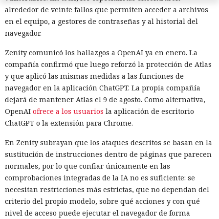
alrededor de veinte fallos que permiten acceder a archivos
en el equipo, a gestores de contraseñas y al historial del
navegador.
Zenity comunicó los hallazgos a OpenAI ya en enero. La
compañía confirmó que luego reforzó la protección de Atlas
Era demasiado pronto para dar
y que aplicó las mismas medidas a las funciones de
por muerto a Next.js: la versión
navegador en la aplicación ChatGPT. La propia compañía
dejará de mantener Atlas el 9 de agosto. Como alternativa,
16.3 pulveriza los récords de
OpenAI
ofrece a los usuarios
la aplicación de escritorio
rendimiento.
ChatGPT o la extensión para Chrome.
En Zenity subrayan que los ataques descritos se basan en la
12:01 / 07.08.2026
sustitución de instrucciones dentro de páginas que parecen
normales, por lo que confiar únicamente en las
comprobaciones integradas de la IA no es suficiente: se
Ingenieros reducen en un 90% el consumo de memoria
necesitan restricciones más estrictas, que no dependan del
RAM y aceleran la compilación 2,3 veces.
criterio del propio modelo, sobre qué acciones y con qué
nivel de acceso puede ejecutar el navegador de forma