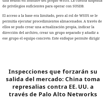
una sesión en nombre del propio WSUS. La cuenta disponía
de privilegios suficientes para operar con SUSDB.
El acceso a la base era limitado, pero al rol de WSUS se le
permitía ejecutar procedimientos almacenados. A través de
ellos se pudo crear una actualización propia, indicar la
dirección del archivo, crear un grupo separado y añadir a
ese grupo el equipo concreto. Este enfoque permite dirigir
la actualización falsa no a toda la red, sino a un sistema
seleccionado, y luego aprobar su instalación.
El principal obstáculo fue la verificación de la firma digital.
WSUS rechazó aceptar un ejecutable sin firma; sin
Inspecciones que forzarán su
embargo, el análisis de
Microsoft.UpdateServices.ContentSyncAgent.dll reveló una
salida del mercado: China toma
excepción en la lógica de comprobación. Para archivos con
represalias contra EE. UU. a
la extensión .txt o .esd la verificación del certificado se
través de Palo Alto Networks
omite. En el laboratorio renombraron la carga maliciosa
como Ghost.txt, y WSUS aceptó el archivo.