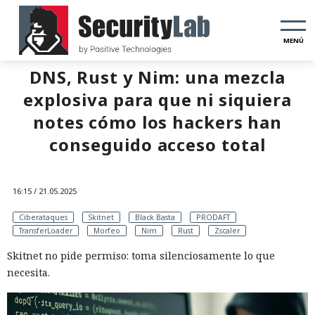
MENÚ
DNS, Rust y Nim: una mezcla
explosiva para que ni siquiera
notes cómo los hackers han
conseguido acceso total
16:15 / 21.05.2025
Ciberataques
Skitnet
Black Basta
PRODAFT
TransferLoader
Morfeo
Nim
Rust
Zscaler
Skitnet no pide permiso: toma silenciosamente lo que
necesita.