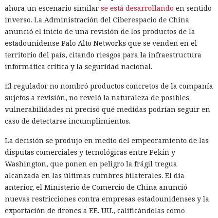
en marketplaces y mandó spam
ahora un escenario similar
se está desarrollando
en sentido
a todos tus contactos
inverso. La Administración del Ciberespacio de China
anunció el inicio de una revisión de los productos de la
estadounidense Palo Alto Networks que se venden en el
13:36 / 07.08.2026
territorio del país, citando riesgos para la infraestructura
informática crítica y la seguridad nacional.
Un comando oculto en hebreo eludió la seguridad de Atlas y
otros navegadores con IA.
El regulador no nombró productos concretos de la compañía
sujetos a revisión, no reveló la naturaleza de posibles
vulnerabilidades ni precisó qué medidas podrían seguir en
caso de detectarse incumplimientos.
La decisión se produjo en medio del empeoramiento de las
disputas comerciales y tecnológicas entre Pekín y
Washington, que ponen en peligro la frágil tregua
alcanzada en las últimas cumbres bilaterales. El día
anterior, el Ministerio de Comercio de China anunció
nuevas restricciones contra empresas estadounidenses y la
exportación de drones a EE. UU., calificándolas como