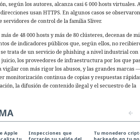
n, según los autores, alcanza casi 6 000 hosts virtuales. 
00 direcciones usan HTTPS. En algunos casos se observaro
 servidores de control de la familia Sliver.
 más de 48 000 hosts y más de 80 clústeres, decenas de mi
ntos de indicadores públicos que, según ellos, no recibier
se trata de un servicio de phishing a nivel industrial con
u juicio, los proveedores de infraestructura por los que pa
n vigilar con más rigor los abusos, y las grandes marcas 
 monitorización continua de copias y respuestas rápida
ación, la difusión de contenido ilegal y el secuestro de la
EMA
de Apple
Inspecciones que
Tu monedero cript
ocaliza tu
forzarán su salida del
hackeado en tu por