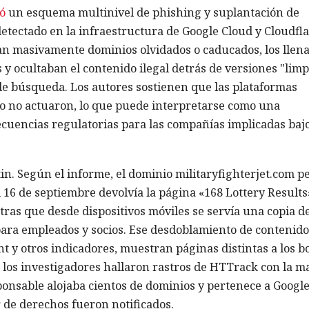
ó
un esquema multinivel de phishing y suplantación de
tectado en la infraestructura de Google Cloud y Cloudfla
an masivamente dominios olvidados o caducados, los llen
 y ocultaban el contenido ilegal detrás de versiones "limp
 de búsqueda. Los autores sostienen que las plataformas
ro no actuaron, lo que puede interpretarse como una
ecuencias regulatorias para las compañías implicadas baj
in. Según el informe, el dominio militaryfighterjet.com p
l 16 de septiembre devolvía la página «168 Lottery Results
tras que desde dispositivos móviles se servía una copia de
para empleados y socios. Ese desdoblamiento de contenido
t y otros indicadores, muestran páginas distintas a los bo
te los investigadores hallaron rastros de HTTrack con la m
ponsable alojaba cientos de dominios y pertenece a Googl
r de derechos fueron notificados.