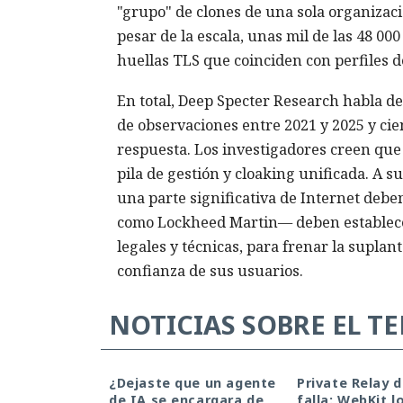
"grupo" de clones de una sola organizació
pesar de la escala, unas mil de las 48 0
huellas TLS que coinciden con perfiles de
En total, Deep Specter Research habla de
de observaciones entre 2021 y 2025 y cie
respuesta. Los investigadores creen que 
pila de gestión y cloaking unificada. A s
una parte significativa de Internet debe
como Lockheed Martin— deben establecer
legales y técnicas, para frenar la suplant
confianza de sus usuarios.
NOTICIAS SOBRE EL T
¿Dejaste que un agente
Private Relay 
de IA se encargara de
falla: WebKit l