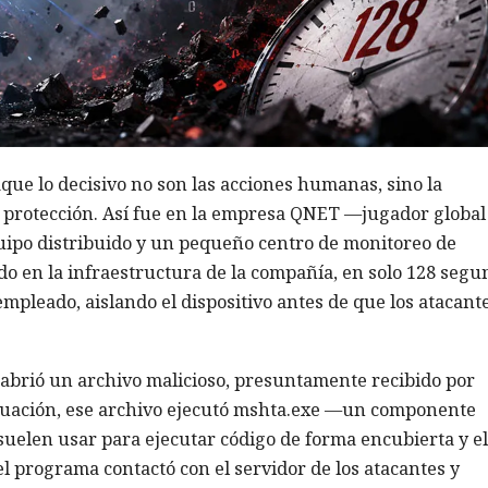
aque lo decisivo no son las acciones humanas, sino la
e protección. Así fue en la empresa QNET —jugador global
uipo distribuido y un pequeño centro de monitoreo de
do en la infraestructura de la compañía, en solo 128 segu
mpleado, aislando el dispositivo antes de que los atacant
brió un archivo malicioso, presuntamente recibido por
inuación, ese archivo ejecutó mshta.exe —un componente
uelen usar para ejecutar código de forma encubierta y e
el programa contactó con el servidor de los atacantes y