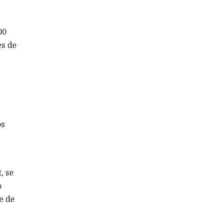
00
es de
os
, se
o
e de