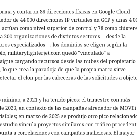
forma y contaron 86 direcciones físicas en Google Cloud
dor de 44 000 direcciones IP virtuales en GCP y unas 4 0
 actúan como nivel superior de control y 78 como clúster
 a 200 organizaciones de distintos sectores —desde la
foros especializados—; los dominios se eligen según la
plo, militaryfighterjet.com quedó "vinculado" a
 sigue cargando recursos desde las nubes del propietario
a), lo que crea la paradoja de que la propia marca sirve
ectar el clon por las cabeceras de las solicitudes a objet
mínimo, a 2021 y ha tenido picos: el trimestre con más
de 2023, en contexto de las campañas alrededor de MOVEit
sibles; en marzo de 2025 se produjo otro pico relacionad
 estudio vincula proyectos similares con tráfico procedent
apunta a correlaciones con campañas maliciosas. El mayor