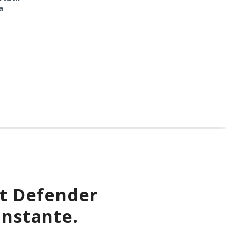
a
Next.js: la versión 16.3
impune: detenido el
pulveriza los récords de
autor, ya espera
rendimiento.
sentencia en una celda
ft Defender
instante.