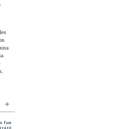
A
n
les
on
 una
sa
—
s,
o fue
Era demasiado pronto
El sonado hackeo a
tátil
para dar por muerto a
Snowflake no quedó