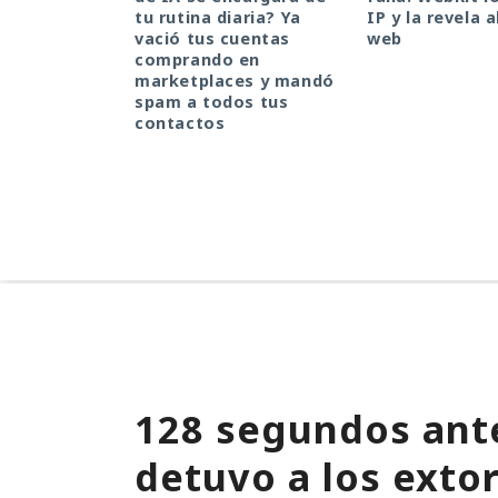
tu rutina diaria? Ya
IP y la revela a
vació tus cuentas
web
comprando en
marketplaces y mandó
spam a todos tus
contactos
128 segundos ante
detuvo a los exto