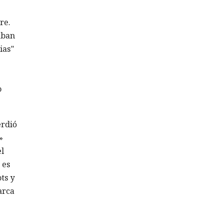
re.
aban
ias"
o
erdió
»
l
 es
ts y
arca
e