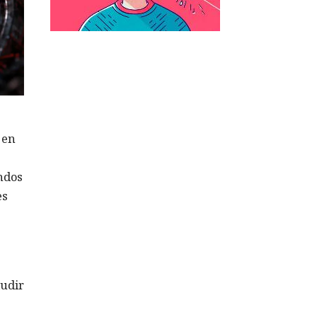
 en
ndos
es
ludir