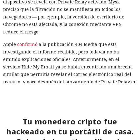
dispositivo se revela con Private Relay activado. Mysk
precisó que la filtración no se manifiesta en todos los
navegadores — por ejemplo, la versión de escritorio de
Chrome no está afectada, y la conexión mediante VPN
reduce el riesgo.
Apple
confirmó
a la publicación 404 Media que está
investigando el informe recibido, pero todavía no ha
emitido explicaciones oficiales. Anteriormente, en el
servicio Hide My Email ya se había encontrado una brecha
similar que permitía revelar el correo electrónico real del
usuario, y poco después del lanzamiento de Private Relay en
2021 los expertos de la empresa FingerprintJS detectaron
una filtración de la dirección IP a través de WebRTC.
Hasta que haya una solución oficial, se puede reducir el
riesgo utilizando una conexión VPN adicional sobre Private
Tu monedero cripto fue
Relay, y también teniendo precaución con los sitios que
hackeado en tu portátil de casa.
solicitan el acceso mediante Passkey en dispositivos Apple.