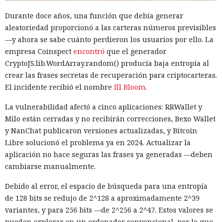
Durante doce años, una función que debía generar
aleatoriedad proporcionó a las carteras números previsibles
—y ahora se sabe cuánto perdieron los usuarios por ello. La
empresa Coinspect
encontró
que el generador
CryptoJS.lib.WordArray.random() producía baja entropía al
crear las frases secretas de recuperación para criptocarteras.
El incidente recibió el nombre
Ill Bloom
.
La vulnerabilidad afectó a cinco aplicaciones: RRWallet y
Milo están cerradas y no recibirán correcciones, Bexo Wallet
y NanChat publicaron versiones actualizadas, y Bitcoin
Libre solucionó el problema ya en 2024. Actualizar la
aplicación no hace seguras las frases ya generadas —deben
cambiarse manualmente.
Debido al error, el espacio de búsqueda para una entropía
de 128 bits se redujo de 2^128 a aproximadamente 2^39
variantes, y para 256 bits —de 2^256 a 2^47. Estos valores se
pueden explorar en un ordenador convencional, por lo que