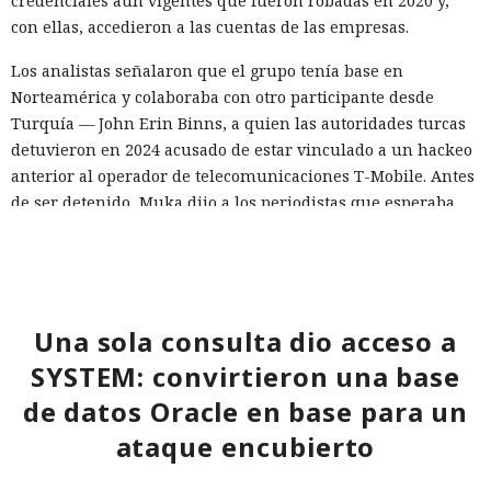
credenciales aún vigentes que fueron robadas en 2020 y,
con ellas, accedieron a las cuentas de las empresas.
Los analistas señalaron que el grupo tenía base en
Norteamérica y colaboraba con otro participante desde
Turquía — John Erin Binns, a quien las autoridades turcas
detuvieron en 2024 acusado de estar vinculado a un hackeo
anterior al operador de telecomunicaciones T-Mobile. Antes
de ser detenido, Muka dijo a los periodistas que esperaba
ser arrestado y que destruyó pruebas con antelación.
A las víctimas de incidentes similares se les recomienda
cambiar sus credenciales a tiempo y no reutilizarlas, activar
la autenticación multifactor para los servicios en la nube y
Una sola consulta dio acceso a
vigilar la actividad de las cuentas por accesos desde
SYSTEM: convirtieron una base
dispositivos desconocidos.
de datos Oracle en base para un
ataque encubierto