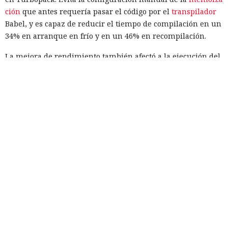
ción
que antes requería pasar el código por el
transpilador
Babel, y es capaz de reducir el tiempo de compilación en un
34% en arranque en frío y en un 46% en recompilación.
La mejora de rendimiento también afectó a la ejecución del
código. El paso a TypeScript versión 7, reescrito en Go, según
la estimación del equipo de Next.js acelera el
funcionamiento aproximadamente diez veces. En el
servidor, renunciar a la conversión de los web streams a
favor de los streams nativos de Node.js en toda la capa de
renderizado permite procesar un 22% más de solicitudes
sin cambiar el código de las aplicaciones.
Entre otras novedades figuran la unificación de la carga útil
para reducir el número de solicitudes de precarga, un
mejor caché de archivos estáticos, la herramienta de
depuración Instant Navigations, que muestra los
componentes lentos, documentación con soporte de
versiones para agentes de IA, límites propios de manejo de