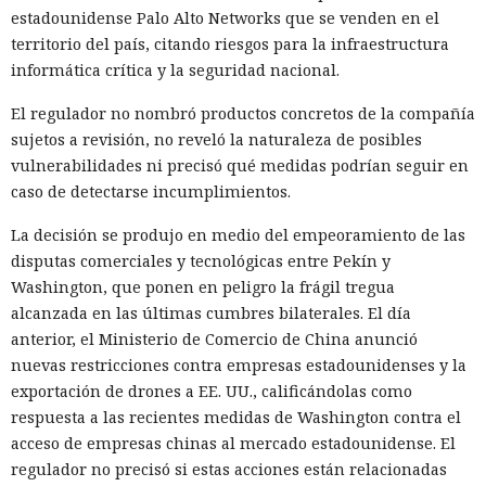
excepción en la lógica de comprobación. Para archivos con
estadounidense Palo Alto Networks que se venden en el
la extensión .txt o .esd la verificación del certificado se
territorio del país, citando riesgos para la infraestructura
omite. En el laboratorio renombraron la carga maliciosa
informática crítica y la seguridad nacional.
como Ghost.txt, y WSUS aceptó el archivo.
El regulador no nombró productos concretos de la compañía
Tras el lanzamiento manual de la actualización, la estación
sujetos a revisión, no reveló la naturaleza de posibles
de trabajo de prueba instaló la carga y se conectó con éxito
vulnerabilidades ni precisó qué medidas podrían seguir en
al servidor de control. Con la política de descarga e
caso de detectarse incumplimientos.
instalación automática de actualizaciones activada, ese
mismo escenario puede ocurrir sin acción del usuario. Para
La decisión se produjo en medio del empeoramiento de las
automatizar la cadena, SpecterOps publicó NotWSUSpicious,
disputas comerciales y tecnológicas entre Pekín y
que genera las consultas SQL necesarias y permite
Washington, que ponen en peligro la frágil tregua
reproducir el ataque en una infraestructura de pruebas.
alcanzada en las últimas cumbres bilaterales. El día
anterior, el Ministerio de Comercio de China anunció
SpecterOps no describe ataques reales que utilicen este
nuevas restricciones contra empresas estadounidenses y la
método; se trata de una demostración de laboratorio. Para
exportación de drones a EE. UU., calificándolas como
reducir el riesgo, la empresa aconseja exigir Extended
respuesta a las recientes medidas de Washington contra el
Protection for Authentication en el servidor de la base de
acceso de empresas chinas al mercado estadounidense. El
WSUS, restringir el acceso de red a ese servidor y supervisar
regulador no precisó si estas acciones están relacionadas
las llamadas a los procedimientos de creación de grupos y