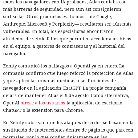
todos los navegadores con IA probados, Atlas contaba con
más barreras de seguridad, pero aun así consiguieron
sortearlas. Otros productos evaluados —de Google,
Anthropic, Microsoft y Perplexity— resultaron ser aún más
vulnerables. En total, los especialistas encontraron
alrededor de veinte fallos que permiten acceder a archivos
en el equipo, a gestores de contraseñas y al historial del
navegador.
Los desarrolladores, que durante años soportaron fallos
repentinos de Node.js al compilar aplicaciones complejas,
Zenity comunicó los hallazgos a OpenAI ya en enero. La
pudieron respirar más tranquilos: salió una nueva versión
compañía confirmó que luego reforzó la protección de Atlas
del framework de JavaScript Next.js, que promete librarlos
y que aplicó las mismas medidas a las funciones de
del conocido mensaje «FATAL ERROR». El equipo de Next.js
p
navegador en la aplicación ChatGPT. La propia compañía
resentó
la versión 16.3 — la primera actualización
dejará de mantener Atlas el 9 de agosto. Como alternativa,
importante desde octubre de 2025, que reduce el consumo
OpenAI
ofrece a los usuarios
la aplicación de escritorio
de memoria RAM en desarrollo hasta un 90% y, además,
ChatGPT o la extensión para Chrome.
acelera el renderizado y el funcionamiento en general.
En Zenity subrayan que los ataques descritos se basan en la
La contribución principal a la economía de memoria la
sustitución de instrucciones dentro de páginas que parecen
aporta el empaquetador integrado Turbopack, que desde
normales, por lo que confiar únicamente en las