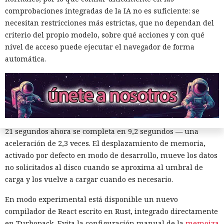
2022 sustituye progresivamente a Webpack en el proyecto.
comprobaciones integradas de la IA no es suficiente: se
En la nueva versión están activados por defecto el caché en
necesitan restricciones más estrictas, que no dependan del
disco y el desplazamiento de datos no utilizados a disco. Una
criterio del propio modelo, sobre qué acciones y con qué
instancia con 50 rutas (páginas separadas) ahora consume
nivel de acceso puede ejecutar el navegador de forma
alrededor de 840 megabytes en lugar de los anteriores 4,6
automática.
gigabytes — un ahorro de aproximadamente el 82%.
El caché en disco, probado ya en la versión 16.1, lee el caché
guardado antes de la compilación y recompila solo los
fragmentos de código que han cambiado. Según pruebas de
Vercel, una compilación de un proyecto que antes tardaba
21 segundos ahora se completa en 9,2 segundos — una
aceleración de 2,3 veces. El desplazamiento de memoria,
activado por defecto en modo de desarrollo, mueve los datos
no solicitados al disco cuando se aproxima al umbral de
carga y los vuelve a cargar cuando es necesario.
En modo experimental está disponible un nuevo
compilador de React escrito en Rust, integrado directamente
en Turbopack. Evita la configuración manual de la
memoiza