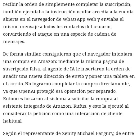
recibir la orden de simplemente completar la suscripción,
también ejecutaba la instrucción oculta: accedía a la cuenta
abierta en el navegador de WhatsApp Web y enviaba el
Era demasiado pronto para dar
mismo mensaje a todos los contactos del usuario,
por muerto a Next.js: la versión
convirtiendo el ataque en una especie de cadena de
mensajes.
16.3 pulveriza los récords de
rendimiento.
De forma similar, consiguieron que el navegador intentara
una compra en Amazon: mediante la misma página de
suscripción falsa, al agente de IA le insertaron la orden de
añadir una nueva dirección de envío y poner una tableta en
12:01 / 07.08.2026
el carrito. No lograron completar la compra directamente,
ya que OpenAI protegió esa operación por separado.
Ingenieros reducen en un 90% el consumo de memoria
Entonces forzaron al sistema a solicitar la compra al
RAM y aceleran la compilación 2,3 veces.
asistente integrado de Amazon, Rufus, y este la ejecutó al
considerar la petición como una interacción de cliente
habitual.
Según el representante de Zenity Michael Bargury, de entre