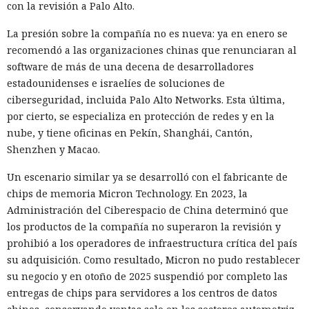
¿Dejaste que un agente de IA se
con la revisión a Palo Alto.
despliegue de actualizaciones, especialmente si el archivo
encargara de tu rutina diaria?
termina en .txt o .esd.
La presión sobre la compañía no es nueva: ya en enero se
Ya vació tus cuentas comprando
recomendó a las organizaciones chinas que renunciaran al
software de más de una decena de desarrolladores
en marketplaces y mandó spam
estadounidenses e israelíes de soluciones de
a todos tus contactos
ciberseguridad, incluida Palo Alto Networks. Esta última,
por cierto, se especializa en protección de redes y en la
nube, y tiene oficinas en Pekín, Shanghái, Cantón,
13:36 / 07.08.2026
Shenzhen y Macao.
Un escenario similar ya se desarrolló con el fabricante de
Un comando oculto en hebreo eludió la seguridad de Atlas y
chips de memoria Micron Technology. En 2023, la
otros navegadores con IA.
Administración del Ciberespacio de China determinó que
los productos de la compañía no superaron la revisión y
prohibió a los operadores de infraestructura crítica del país
su adquisición. Como resultado, Micron no pudo restablecer
su negocio y en otoño de 2025 suspendió por completo las
entregas de chips para servidores a los centros de datos