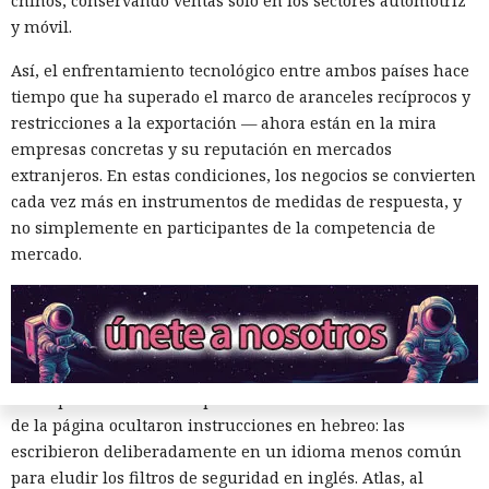
chinos, conservando ventas solo en los sectores automotriz
y móvil.
Así, el enfrentamiento tecnológico entre ambos países hace
tiempo que ha superado el marco de aranceles recíprocos y
restricciones a la exportación — ahora están en la mira
El navegador que por sí mismo navega por páginas, rellena
empresas concretas y su reputación en mercados
formularios y se comunica con sitios en lugar del
extranjeros. En estas condiciones, los negocios se convierten
propietario resultó capaz de volver esas mismas funciones
cada vez más en instrumentos de medidas de respuesta, y
en su contra. En la conferencia de ciberseguridad Black Hat,
no simplemente en participantes de la competencia de
especialistas de la empresa Zenity mostraron cómo el
mercado.
navegador Atlas de OpenAI fue engañado para enviar
mensajes a contactos de WhatsApp y gestionar compras en
Amazon sin el conocimiento del usuario.
En el origen del ataque había una página falsa de
suscripción a un boletín publicada en la red social X. Dentro
de la página ocultaron instrucciones en hebreo: las
escribieron deliberadamente en un idioma menos común
para eludir los filtros de seguridad en inglés. Atlas, al