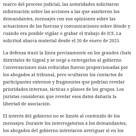
investigadores muestran cómo
marco del proceso judicial, las autoridades solicitaron
vulnerar un servidor de
información sobre las acciones a las que asistieron los
demandantes, mensajes con sus opiniones sobre las
actualizaciones de Windows con
actuaciones de las fuerzas y comunicaciones sobre dónde y
un simple cambio de extensión
cuándo era posible vigilar o grabar el trabajo de ICE. La
solicitud abarca material desde el 20 de enero de 2025.
07:02 / 08.08.2026
La defensa trazó la línea precisamente en los grandes chats
distritales de Signal y se negó a entregarlos al gobierno.
Conversaciones más reducidas fueron proporcionadas por
Una vulnerabilidad en un servicio permitió infiltrarse en la
los abogados al tribunal, pero ocultaron los contactos de
red corporativa con solo un par de comandos.
participantes externos y fragmentos que podrían revelar
prioridades internas, tácticas o planes de los grupos. Los
juristas consideran que revelar esos datos dañaría la
libertad de asociación.
El interés del gobierno no se limitó al contenido de los
mensajes. Durante los interrogatorios a los demandantes,
los abogados del gobierno intentaron averiguar si en los