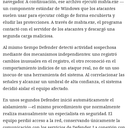
navegador. A continuación, ese archivo ejecutó mshta.exe —
Marcus Hutchins, analista de la empresa Expel, señaló que
un componente estándar de Windows que los atacantes
esa especialización tan estrecha no es motivo para confiarse:
suelen usar para ejecutar código de forma encubierta y
si el grupo mantiene acceso persistente al sistema de la
eludir las protecciones. A través de mshta.exe, el programa
víctima, otro equipo norcoreano de espionaje podría
contactó con el servidor de los atacantes y descargó una
aprovecharlo.
segunda carga maliciosa.
La expansión de los ataques se vio favorecida por
Al mismo tiempo Defender detectó actividad sospechosa
contratistas externos comprometidos, que tenían acceso a
mediante dos mecanismos independientes: uno registró
decenas de empresas: a uno de ellos Stikas le encontró
cambios inusuales en el registro, el otro reconoció en el
claves para 30 organizaciones. Algunas de las compañías
comportamiento indicios de un ataque real, no de un uso
notificadas corrigieron las vulnerabilidades y revocaron las
inocuo de una herramienta del sistema. Al correlacionar las
credenciales comprometidas.
señales y alcanzar un umbral de alta confianza, el sistema
decidió aislar el equipo afectado.
Para reducir el riesgo, las empresas deberían verificar con
mayor rigor a los contratistas y desarrolladores, limitarles
En unos segundos Defender inició automáticamente el
el acceso a los sistemas críticos y no ejecutar programas
El DHS intentó acceder a chats
aislamiento —el mismo procedimiento que normalmente
externos recibidos como tareas de prueba durante el
realiza manualmente un especialista en seguridad. El
privados de Signal, pero un
proceso de contratación.
equipo perdió acceso a la red, conservando únicamente la
tribunal rechazó rápidamente
comunicación con los servicios de Defender. La conexión con