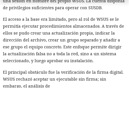
una sesión en nombre del propio WSUS. La cuenta disponía
de privilegios suficientes para operar con SUSDB.
El acceso a la base era limitado, pero al rol de WSUS se le
permitía ejecutar procedimientos almacenados. A través de
ellos se pudo crear una actualización propia, indicar la
dirección del archivo, crear un grupo separado y añadir a
ese grupo el equipo concreto. Este enfoque permite dirigir
la actualización falsa no a toda la red, sino a un sistema
seleccionado, y luego aprobar su instalación.
El principal obstáculo fue la verificación de la firma digital.
WSUS rechazó aceptar un ejecutable sin firma; sin
embargo, el análisis de
Microsoft.UpdateServices.ContentSyncAgent.dll reveló una
excepción en la lógica de comprobación. Para archivos con
la extensión .txt o .esd la verificación del certificado se
omite. En el laboratorio renombraron la carga maliciosa
como Ghost.txt, y WSUS aceptó el archivo.