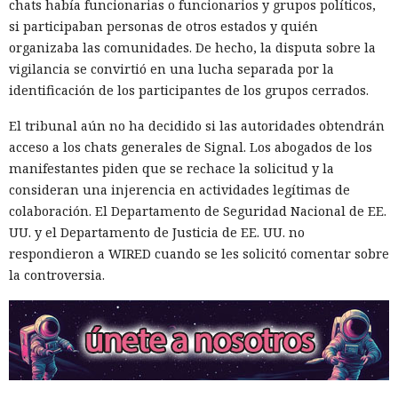
chats había funcionarias o funcionarios y grupos políticos,
si participaban personas de otros estados y quién
organizaba las comunidades. De hecho, la disputa sobre la
vigilancia se convirtió en una lucha separada por la
Un servidor corporativo de actualizaciones suele
identificación de los participantes de los grupos cerrados.
considerarse parte de la infraestructura de confianza, pero
El tribunal aún no ha decidido si las autoridades obtendrán
SpecterOps mostró cómo, con cierta configuración de WSUS,
acceso a los chats generales de Signal. Los abogados de los
se puede convertir en un canal de entrega de código
manifestantes piden que se rechace la solicitud y la
malicioso. Beaviel David demostró el ataque en el que una
consideran una injerencia en actividades legítimas de
actualización falsa se enviaba a un equipo Windows
colaboración. El Departamento de Seguridad Nacional de EE.
seleccionado a través del mecanismo estándar de WSUS
UU. y el Departamento de Justicia de EE. UU. no
dentro de la red.
respondieron a WIRED cuando se les solicitó comentar sobre
El ataque funciona si WSUS almacena la base SUSDB en un
la controversia.
servidor Microsoft SQL independiente y no se requiere
Extended Protection for Authentication para la
autenticación. El investigador forzó a la cuenta de equipo de
WSUS a realizar la autenticación NTLM a través de un
sistema controlado, la redirigió al servidor SQL y obtuvo