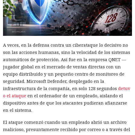
El principal método de infiltración seguía siendo el
esquema de ofertas de trabajo falsas: atraían a los
desarrolladores con salarios altos y les pedían, como tarea
de prueba, descargar un programa que instalaba
sigilosamente código malicioso en el equipo. Esta táctica,
conocida como "Entrevista contagiosa", es empleada por los
grupos norcoreanos desde 2022.
A veces, en la defensa contra un ciberataque lo decisivo no
son las acciones humanas, sino la velocidad de los sistemas
Entre las organizaciones afectadas Stikas mencionó el
automáticos de protección. Así fue en la empresa QNET —
Hospital Infantil de Boston, que albergaba una base de datos
jugador global en el mercado de ventas directas con un
sobre la salud de estadounidenses durante la pandemia; la
equipo distribuido y un pequeño centro de monitoreo de
empresa japonesa AEON Smart Technology; el fabricante
seguridad. Microsoft Defender, desplegado en la
chino de teléfonos Oppo; los servicios de criptomonedas
infraestructura de la compañía, en solo 128 segundos
detuv
Coinbase y Uniswap Labs; el Consejo Superior de la
o el ataque
en el ordenador de un empleado, aislando el
Magistratura de Italia; una unidad del saudí Al Rajhi Bank; y
dispositivo antes de que los atacantes pudieran afianzarse
el gobierno de Flandes en Bélgica.
en el sistema.
A pesar del acceso a datos sensibles, los hackers en casi
El ataque comenzó cuando un empleado abrió un archivo
todos los casos se concentraban en las carteras de
malicioso, presuntamente recibido por correo o a través del
criptomonedas, ignorando el resto de la información.