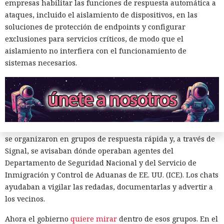
empresas habilitar las funciones de respuesta automática a
La disputa sobre la vigilancia de manifestantes en el estado
ataques, incluido el aislamiento de dispositivos, en las
de Maine salió de las calles y llegó a los tribunales, donde el
soluciones de protección de endpoints y configurar
Departamento de Seguridad Nacional de EE. UU. solicitó
exclusiones para servicios críticos, de modo que el
acceso a grupos cerrados de Signal. La solicitud apareció en
aislamiento no interfiera con el funcionamiento de
el marco del caso
Hilton v. Noem
, en el que residentes
sistemas necesarios.
acusan a la agencia de vigilar la actividad pública y de violar
los derechos garantizados por la Primera Enmienda de la
Constitución.
El conflicto comenzó tras el aumento de las operaciones
migratorias en barrios residenciales de Maine. Los vecinos
se organizaron en grupos de respuesta rápida y, a través de
Signal, se avisaban dónde operaban agentes del
Departamento de Seguridad Nacional y del Servicio de
Inmigración y Control de Aduanas de EE. UU. (ICE). Los chats
ayudaban a vigilar las redadas, documentarlas y advertir a
los vecinos.
Renombrar .exe a .txt:
Ahora el gobierno
quiere mirar
dentro de esos grupos. En el