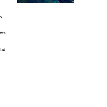
s.
ente
dad