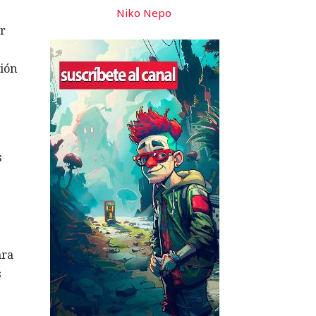
Niko Nepo
ar
s
ción
s
ara
s