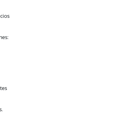
cios
nes:
tes
s.