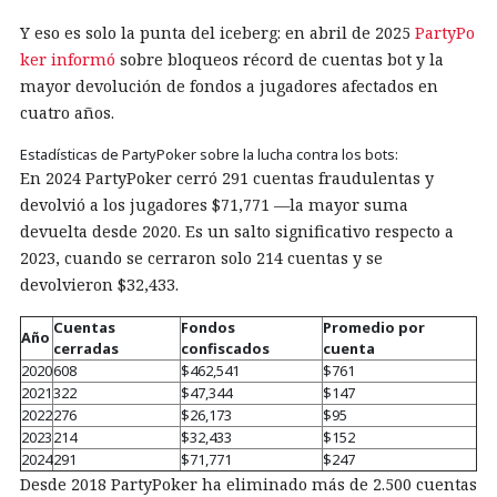
Y eso es solo la punta del iceberg: en abril de 2025
PartyPo
ker informó
sobre bloqueos récord de cuentas bot y la
mayor devolución de fondos a jugadores afectados en
cuatro años.
Estadísticas de PartyPoker sobre la lucha contra los bots:
En 2024 PartyPoker cerró 291 cuentas fraudulentas y
devolvió a los jugadores $71,771 —la mayor suma
devuelta desde 2020. Es un salto significativo respecto a
2023, cuando se cerraron solo 214 cuentas y se
devolvieron $32,433.
Cuentas
Fondos
Promedio por
Año
cerradas
confiscados
cuenta
2020
608
$462,541
$761
2021
322
$47,344
$147
2022
276
$26,173
$95
2023
214
$32,433
$152
2024
291
$71,771
$247
Desde 2018 PartyPoker ha eliminado más de 2.500 cuentas