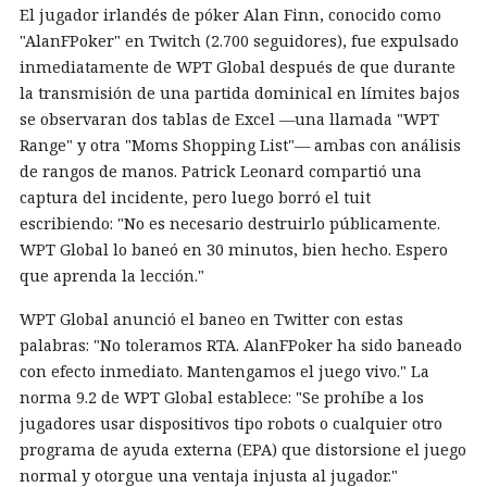
El jugador irlandés de póker Alan Finn, conocido como
"AlanFPoker" en Twitch (2.700 seguidores), fue expulsado
inmediatamente de WPT Global después de que durante
la transmisión de una partida dominical en límites bajos
se observaran dos tablas de Excel —una llamada "WPT
Range" y otra "Moms Shopping List"— ambas con análisis
de rangos de manos. Patrick Leonard compartió una
captura del incidente, pero luego borró el tuit
escribiendo: "No es necesario destruirlo públicamente.
WPT Global lo baneó en 30 minutos, bien hecho. Espero
que aprenda la lección."
WPT Global anunció el baneo en Twitter con estas
palabras: "No toleramos RTA. AlanFPoker ha sido baneado
con efecto inmediato. Mantengamos el juego vivo." La
norma 9.2 de WPT Global establece: "Se prohíbe a los
jugadores usar dispositivos tipo robots o cualquier otro
programa de ayuda externa (EPA) que distorsione el juego
normal y otorgue una ventaja injusta al jugador."