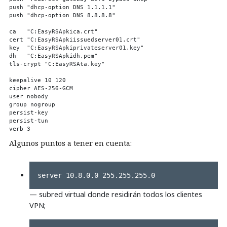
push "dhcp-option DNS 1.1.1.1"

push "dhcp-option DNS 8.8.8.8"

ca   "C:EasyRSApkica.crt"

cert "C:EasyRSApkiissuedserver01.crt"

key  "C:EasyRSApkiprivateserver01.key"

dh   "C:EasyRSApkidh.pem"

tls-crypt "C:EasyRSAta.key"

keepalive 10 120

cipher AES-256-GCM

user nobody

group nogroup

persist-key

persist-tun

Algunos puntos a tener en cuenta:
server 10.8.0.0 255.255.255.0
— subred virtual donde residirán todos los clientes
VPN;