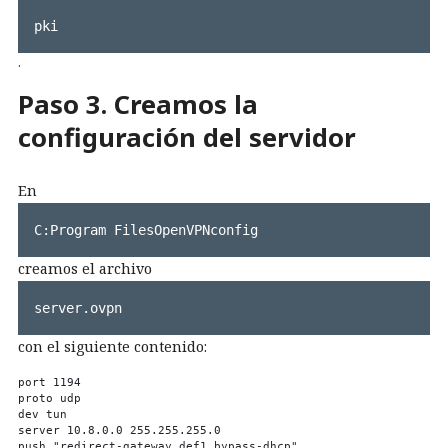
pki
.
Paso 3. Creamos la
configuración del servidor
En
C:Program FilesOpenVPNconfig
creamos el archivo
server.ovpn
con el siguiente contenido:
port 1194

proto udp

dev tun

server 10.8.0.0 255.255.255.0

push "redirect-gateway def1 bypass-dhcp"
