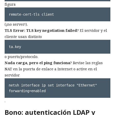
figura
remote-cert-tls client
(¡no server!).
TLS Error: TLS key negotiation failed
? El servidor y el
cliente usan distinto
ta.key
o puerto/protocolo.
Nada carga, pero el ping funciona
? Revise las reglas
NAT en la puerta de enlace a Internet o active en el
servidor
netsh interface ip set interface "Ethernet" 
forwarding=enabled
.
Bono: autenticación LDAP y