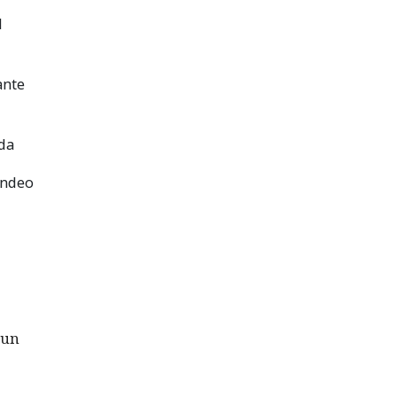
l
nte
da
ondeo
 un