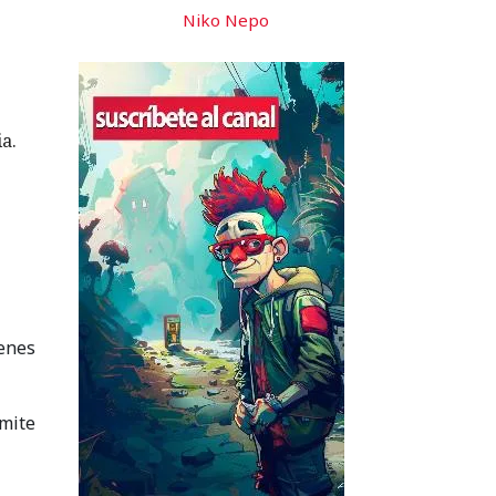
Niko Nepo
a.
menes
mite