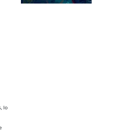
, lo
e