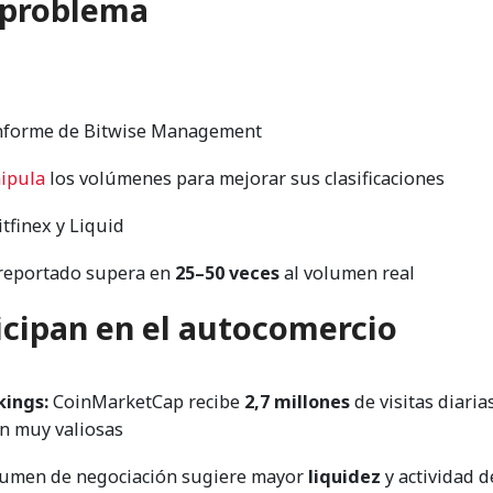
l problema
nforme de Bitwise Management
ipula
los volúmenes para mejorar sus clasificaciones
tfinex y Liquid
 reportado supera en
25–50 veces
al volumen real
ticipan en el autocomercio
kings:
CoinMarketCap recibe
2,7 millones
de visitas diarias
an muy valiosas
umen de negociación sugiere mayor
liquidez
y actividad d