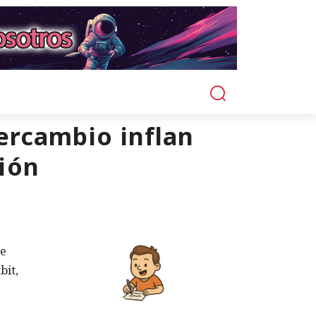
ercambio inflan
ión
de
bit,