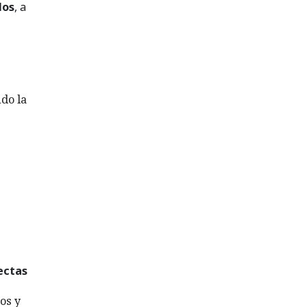
dos
, a
do la
ectas
os y