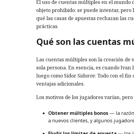
El uso de cuentas múltiples en el mundo 
objeto prohibido: se puede intentar, pero
qué las casas de apuestas rechazan las cu
prácticas.
Qué son las cuentas mú
Las cuentas múltiples son la creación de
sola persona. En esencia, es cuando Ivan 
luego como Sidor Sidorov. Todo con el fin 
ventajas adicionales.
Los motivos de los jugadores varían, per
Obtener múltiples bonos
— la razón
a nuevos clientes, y algunos jugadore
Eludir los límites de apuesta
— los j