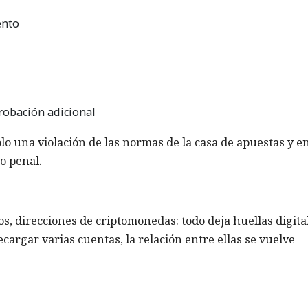
ento
robación adicional
lo una violación de las normas de la casa de apuestas y e
o penal.
, direcciones de criptomonedas: todo deja huellas digital
argar varias cuentas, la relación entre ellas se vuelve