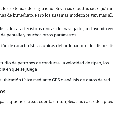
 los sistemas de seguridad. Si varias cuentas se registra
has de inmediato. Pero los sistemas modernos van más all
sis de características únicas del navegador, incluyendo ve
 de pantalla y muchos otros parámetros
ión de características únicas del ordenador o del disposit
udio de patrones de conducta: la velocidad de tipeo, los
día en que se juega
ubicación física mediante GPS o análisis de datos de red
os
a para quienes crean cuentas múltiples. Las casas de apue