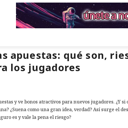
as apuestas: qué son, rie
a los jugadores
uestas y ve bonos atractivos para nuevos jugadores. ¿Y si 
 una? ¿Suena como una gran idea, verdad? Así surge el de
guro es y vale la pena el riesgo?