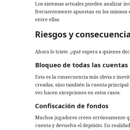
Los sistemas actuales pueden analizar incl
frecuentemente apuestan en los mismos e
entre ellas.
Riesgos y consecuencia
Ahora lo triste: ¿qué espera a quienes de
Bloqueo de todas las cuentas
Esta es la consecuencia más obvia e inevit
creadas, sino también la cuenta principal
vez hacen excepciones en estos casos.
Confiscación de fondos
Muchos jugadores creen erróneamente que 
cuenta y devuelva el depósito. En realida