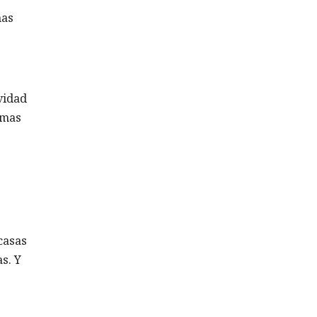
mas
vidad
emas
casas
s. Y