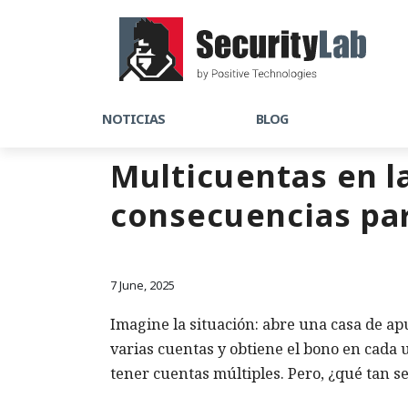
NOTICIAS
BLOG
Multicuentas en l
consecuencias par
7 June, 2025
Imagine la situación: abre una casa de ap
varias cuentas y obtiene el bono en cada
tener cuentas múltiples. Pero, ¿qué tan se