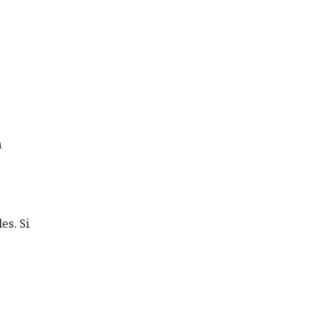
n
es. Si