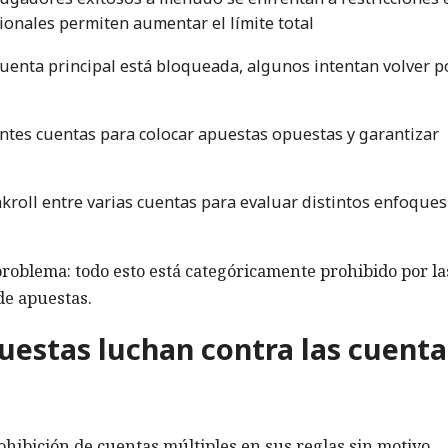
ionales permiten aumentar el límite total
cuenta principal está bloqueada, algunos intentan volver p
ntes cuentas para colocar apuestas opuestas y garantizar
kroll entre varias cuentas para evaluar distintos enfoques
roblema: todo esto está categóricamente prohibido por la
de apuestas.
puestas luchan contra las cuenta
ohibición de cuentas múltiples en sus reglas sin motivo.