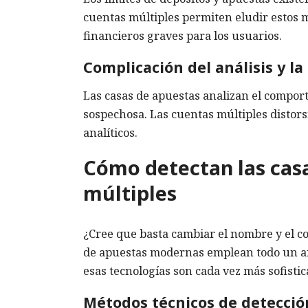
cuentas múltiples permiten eludir estos
financieros graves para los usuarios.
Complicación del análisis y la
Las casas de apuestas analizan el comport
sospechosa. Las cuentas múltiples distorsi
analíticos.
Cómo detectan las casa
múltiples
¿Cree que basta cambiar el nombre y el c
de apuestas modernas emplean todo un ars
esas tecnologías son cada vez más sofistic
Métodos técnicos de detecció