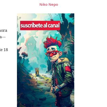
Niko Nepo
hora
sa—
de 18