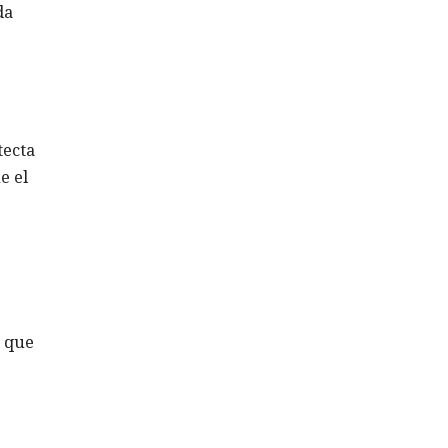
da
tecta
e el
a que