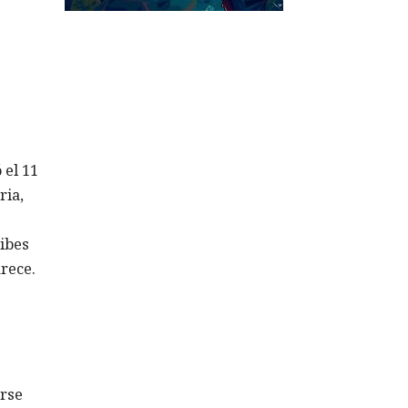
 el 11
ria,
cibes
rece.
erse