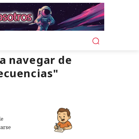
ra navegar de
ecuencias"
de
tarse