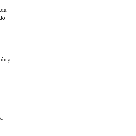
ión
odo
ido y
va