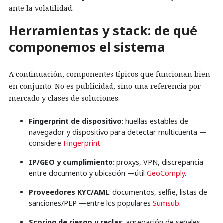
ante la volatilidad.
Herramientas y stack: de qué
componemos el sistema
A continuación, componentes típicos que funcionan bien
en conjunto. No es publicidad, sino una referencia por
mercado y clases de soluciones.
Fingerprint de dispositivo
: huellas estables de
navegador y dispositivo para detectar multicuenta —
considere
Fingerprint
.
IP/GEO y cumplimiento
: proxys, VPN, discrepancia
entre documento y ubicación —útil
GeoComply
.
Proveedores KYC/AML
: documentos, selfie, listas de
sanciones/PEP —entre los populares
Sumsub
.
Scoring de riesgo y reglas
: agregación de señales,