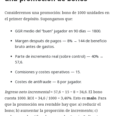
Consideremos una promoción: bono de 1000 unidades en
el primer depósito. Supongamos que:
GGR medio del “buen” jugador en 90 días — 1800.
Margen después de pagos — 8% → 144 de beneficio
bruto antes de gastos.
Parte de incremento real (sobre control) — 40% →
57,6.
Comisiones y costes operativos — 15.
Costes de antifraude — 8 por jugador.
Ingreso neto incremental
≈ 57,6 − 15 − 8 = 34,6. El bono
cuesta 1000. ROI = 34,6 / 1000 = 3,46%. Esto es
malo
. Para
que la promoción sea rentable hay que: a) reducir el
bono; b) aumentar la proporción de incremento; c)