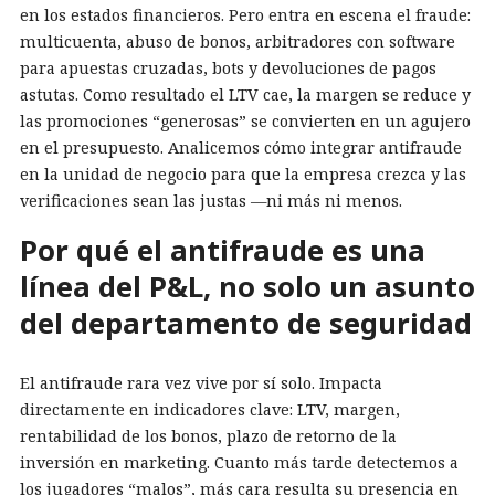
en los estados financieros. Pero entra en escena el fraude:
multicuenta, abuso de bonos, arbitradores con software
para apuestas cruzadas, bots y devoluciones de pagos
astutas. Como resultado el LTV cae, la margen se reduce y
las promociones “generosas” se convierten en un agujero
en el presupuesto. Analicemos cómo integrar antifraude
en la unidad de negocio para que la empresa crezca y las
verificaciones sean las justas —ni más ni menos.
Por qué el antifraude es una
línea del P&L, no solo un asunto
del departamento de seguridad
El antifraude rara vez vive por sí solo. Impacta
directamente en indicadores clave: LTV, margen,
rentabilidad de los bonos, plazo de retorno de la
inversión en marketing. Cuanto más tarde detectemos a
los jugadores “malos”, más cara resulta su presencia en