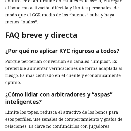
endurecer el antifraude en canales “sucios”; d) entregar
el bono con activación diferida y límites personales, de
modo que el GGR medio de los “buenos” suba y haya
menos “malos”.
FAQ breve y directa
¿Por qué no aplicar KYC riguroso a todos?
Porque perderían conversión en canales “limpios”. Es
preferible aumentar verificaciones de forma adaptada al
riesgo. Es más centrado en el cliente y económicamente
óptimo.
¿Cómo lidiar con arbitradores y “aspas”
inteligentes?
Limite los topes, reduzca el atractivo de los bonos para
esos perfiles, use señales de comportamiento y grafos de
relaciones. Es clave no confundirlos con jugadores