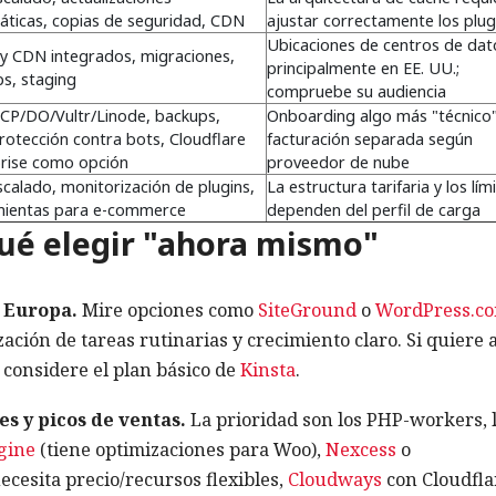
ticas, copias de seguridad, CDN
ajustar correctamente los plug
Ubicaciones de centros de dat
y CDN integrados, migraciones,
principalmente en EE. UU.;
s, staging
compruebe su audiencia
CP/DO/Vultr/Linode, backups,
Onboarding algo más "técnico"
otección contra bots, Cloudflare
facturación separada según
rise como opción
proveedor de nube
calado, monitorización de plugins,
La estructura tarifaria y los lím
mientas para e-commerce
dependen del perfil de carga
qué elegir "ahora mismo"
 Europa.
Mire opciones como
SiteGround
o
WordPress.c
ción de tareas rutinarias y crecimiento claro. Si quiere 
, considere el plan básico de
Kinsta
.
 y picos de ventas.
La prioridad son los PHP-workers, 
gine
(tiene optimizaciones para Woo),
Nexcess
o
 necesita precio/recursos flexibles,
Cloudways
con Cloudfla