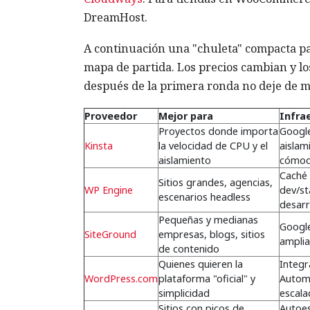
DreamHost.
A continuación una "chuleta" compacta par
mapa de partida. Los precios cambian y lo
después de la primera ronda no deje de m
Proveedor
Mejor para
Infra
Proyectos donde importa
Google
Kinsta
la velocidad de CPU y el
aislam
aislamiento
cómo
Caché 
Sitios grandes, agencias,
WP Engine
dev/st
escenarios headless
desarr
Pequeñas y medianas
Google
SiteGround
empresas, blogs, sitios
amplia
de contenido
Quienes quieren la
Integr
WordPress.com
plataforma "oficial" y
Automa
simplicidad
escal
Sitios con picos de
Autoes