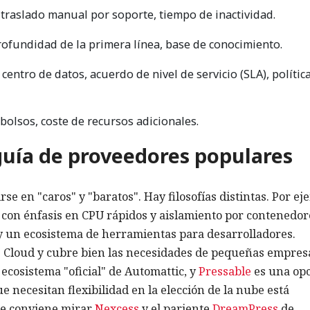
traslado manual por soporte, tiempo de inactividad.
profundidad de la primera línea, base de conocimiento.
centro de datos, acuerdo de nivel de servicio (SLA), polític
olsos, coste de recursos adicionales.
guía de proveedores populares
se en "caros" y "baratos". Hay filosofías distintas. Por ej
con énfasis en CPU rápidos y aislamiento por contenedor
y un ecosistema de herramientas para desarrolladores.
 Cloud y cubre bien las necesidades de pequeñas empres
 ecosistema "oficial" de Automattic, y
Pressable
es una op
e necesitan flexibilidad en la elección de la nube está
e conviene mirar
Nexcess
y el pariente
DreamPress
de