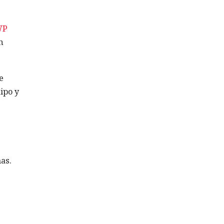
WP
n
e
ipo y
as.