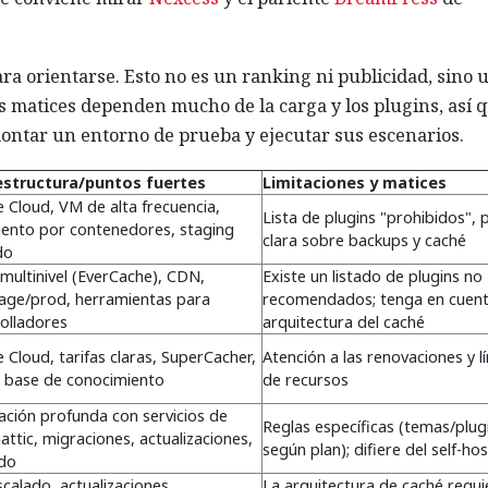
a orientarse. Esto no es un ranking ni publicidad, sino 
s matices dependen mucho de la carga y los plugins, así 
ontar un entorno de prueba y ejecutar sus escenarios.
estructura/puntos fuertes
Limitaciones y matices
 Cloud, VM de alta frecuencia,
Lista de plugins "prohibidos", p
iento por contenedores, staging
clara sobre backups y caché
do
multinivel (EverCache), CDN,
Existe un listado de plugins no
age/prod, herramientas para
recomendados; tenga en cuent
olladores
arquitectura del caché
 Cloud, tarifas claras, SuperCacher,
Atención a las renovaciones y l
 base de conocimiento
de recursos
ación profunda con servicios de
Reglas específicas (temas/plug
ttic, migraciones, actualizaciones,
según plan); difiere del self-ho
ado
calado, actualizaciones
La arquitectura de caché requi