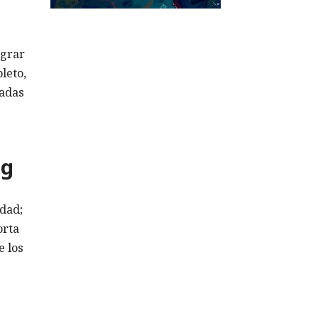
igrar
leto,
nadas
ng
idad;
orta
e los