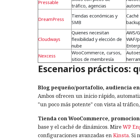
Pressable
tráfico, agencias
automá
Tiendas económicas y
Caché 
DreamPress
SMB
backup
Quienes necesitan
AWS/G
Cloudways
flexibilidad y elección de
WAF/pr
nube
Enterp
WooCommerce, cursos,
Autoes
Nexcess
sitios de membresía
herra
Escenarios prácticos: 
Blog pequeño/portafolio, audiencia en
Ambos ofrecen un inicio rápido, automatiza
"un poco más potente" con vista al tráfico
Tienda con WooCommerce, promociones
base y el caché de dinámicos. Mire
WP En
configuraciones avanzadas en
Kinsta
. Si