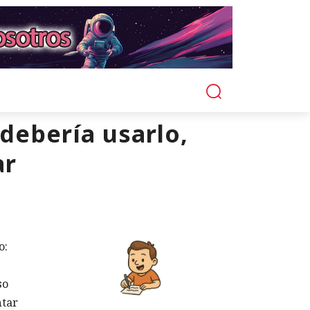
debería usarlo,
ar
o:
so
ntar