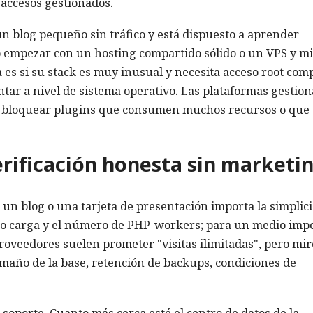
 accesos gestionados.
n blog pequeño sin tráfico y está dispuesto a aprender
o empezar con un hosting compartido sólido o un VPS y m
 es si su stack es muy inusual y necesita acceso root comp
ar a nivel de sistema operativo. Las plataformas gestio
n bloquear plugins que consumen muchos recursos o que
erificación honesta sin marketi
ra un blog o una tarjeta de presentación importa la simplic
ajo carga y el número de PHP-workers; para un medio imp
roveedores suelen prometer "visitas ilimitadas", pero mir
amaño de la base, retención de backups, condiciones de
soporte. Cuanto más cerca esté el centro de datos de la