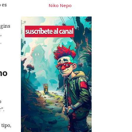
 es
Niko Nepo
ugins
,
.
no
o
".
tipo,