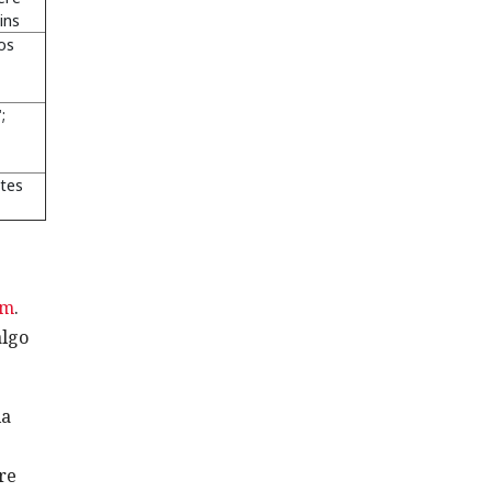
ins
os
;
ites
om
.
algo
la
re