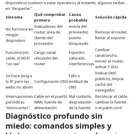
dispositivos vuelven a estar operativos al instante; algunos tardan
en "despertar".
Qué comprobar
Causa
Síntoma
Solución rápida
primero
probable
Indicadores del
Avería del
No funciona en
router, área de
proveedor,
Reiniciar el router,
ningún
cliente del
puerto
llamar al soporte
dispositivo
proveedor
bloqueado
Cambiar
Funciona por
Carga, canal,
Espectro
canal/ancho,
cable, el Wi‑Fi
ubicación del
saturado,
mover el router,
"se cae"
router
interferencias
activar 5 GHz
Indicar DNS
Se hace ping a
Fallo o
públicos, limpiar
la IP, pero las
Configuración DNS
lentitud de
caché del
webs no abren
DNS
navegador
Interrupciones
Cable en el puerto
Mal contacto,
Recolocar el cable,
periódicas
WAN, fuente de
degradación
cambiar la fuente
"microcortes"
alimentación
de la fuente
o el patch‑cord
Diagnóstico profundo sin
miedo: comandos simples y