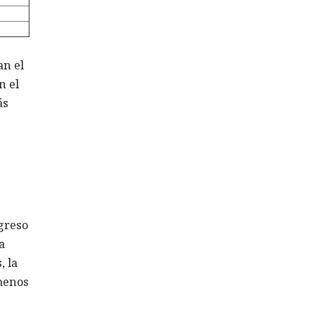
an el
n el
ás
ngreso
a
, la
 menos