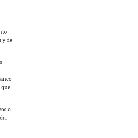
nto
 y de
la
Banco
l que
vos o
ón.