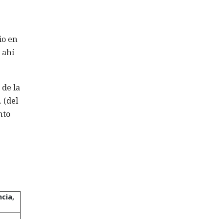
io en
 ahí
 de la
 (del
nto
ncia,