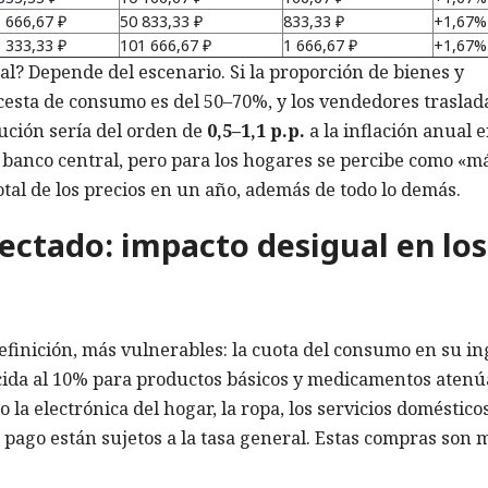
 666,67 ₽
50 833,33 ₽
833,33 ₽
+1,67%
 333,33 ₽
101 666,67 ₽
1 666,67 ₽
+1,67%
al? Depende del escenario. Si la proporción de bienes y
 cesta de consumo es del 50–70%, y los vendedores traslad
ución sería del orden de
0,5–1,1 p.p.
a la inflación anual e
banco central, pero para los hogares se percibe como «m
tal de los precios en un año, además de todo lo demás.
ectado: impacto desigual en los
efinición, más vulnerables: la cuota del consumo en su i
ducida al 10% para productos básicos y medicamentos atenú
o la electrónica del hogar, la ropa, los servicios domésticos
e pago están sujetos a la tasa general. Estas compras son