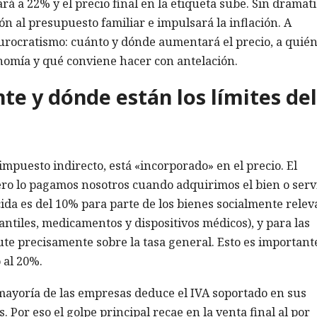
rá a 22% y el precio final en la etiqueta sube. Sin dramati
ión al presupuesto familiar e impulsará la inflación. A
urocratismo: cuánto y dónde aumentará el precio, a quién
nomía y qué conviene hacer con antelación.
e y dónde están los límites del
mpuesto indirecto, está «incorporado» en el precio. El
ro lo pagamos nosotros cuando adquirimos el bien o servi
cida es del 10% para parte de los bienes socialmente relev
fantiles, medicamentos y dispositivos médicos), y para las
ute precisamente sobre la tasa general. Esto es important
 al 20%.
mayoría de las empresas deduce el IVA soportado en sus
 Por eso el golpe principal recae en la venta final al por