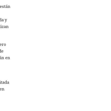
 están
da y
lizan
pero
de
tán en
itada
den