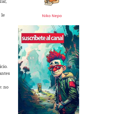
zar,
 le
Niko Nepo
cio.
antes
e: no