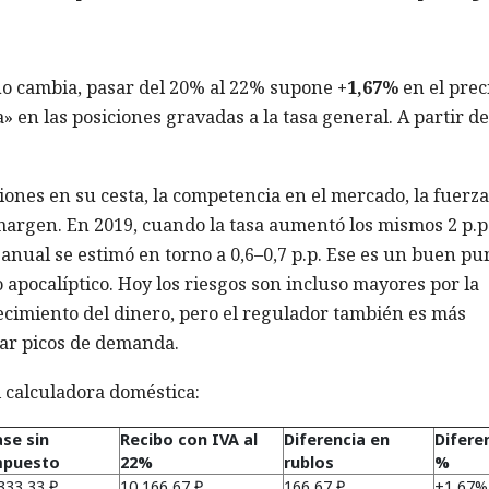
 no cambia, pasar del 20% al 22% supone
+1,67%
en el prec
ia» en las posiciones gravadas a la tasa general. A partir de
ciones en su cesta, la competencia en el mercado, la fuerza
argen. En 2019, cuando la tasa aumentó los mismos 2 p.p.
n anual se estimó en torno a 0,6–0,7 p.p. Ese es un buen pu
o apocalíptico. Hoy los riesgos son incluso mayores por la
ecimiento del dinero, pero el regulador también es más
uar picos de demanda.
 calculadora doméstica:
se sin
Recibo con IVA al
Diferencia en
Difere
mpuesto
22%
rublos
%
333,33 ₽
10 166,67 ₽
166,67 ₽
+1,67%