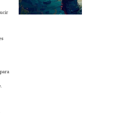
ducir
es
 para
.