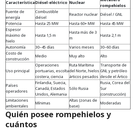
Característica
Diésel-eléctrico
Nuclear
rompehielos
Fuente de
Combustible
Reactor nuclear
Diésel / GNL
energía
diésel
Potencia
Hasta 25 MW
Hasta 60+ MW
Hasta 45 MW
Espesor
Hasta más de 3
máximo de
Hasta 1,5 m
Hasta 2,1 m
m
hielo
Autonomía
30–45 días
Varios meses
30–60 días
Costo de
Medio
Muy alto
Alto
construcción
Operaciones
Ruta Marítima
Transporte de
Uso principal
portuarias, escolta
del Norte, hielos
GNL y petróleo
costera, ciencia
árticos pesados
desde el Ártico
Finlandia, Suecia,
Rusia, Corea del
Países
Canadá, Estados
Sólo Rusia
Sur
operadores
Unidos, Alemania
(construcción)
Limitaciones
Altas (zonas de
Mínimas
Moderadas
ambientales
base)
Quién posee rompehielos y
cuántos