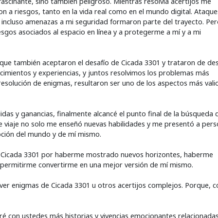
fascinante, sino también peligroso. Mientras resolvía acertijos me
n a riesgos, tanto en la vida real como en el mundo digital. Ataqu
e incluso amenazas a mi seguridad formaron parte del trayecto. Pe
esgos asociados al espacio en línea y a protegerme a mí y a mi
ue también aceptaron el desafío de Cicada 3301 y trataron de des
cimientos y experiencias, y juntos resolvimos los problemas más
 resolución de enigmas, resultaron ser uno de los aspectos más vali
das y ganancias, finalmente alcancé el punto final de la búsqueda 
 viaje no solo me enseñó nuevas habilidades y me presentó a per
pción del mundo y de mí mismo.
n Cicada 3301 por haberme mostrado nuevos horizontes, haberme
 y permitirme convertirme en una mejor versión de mí mismo.
solver enigmas de Cicada 3301 u otros acertijos complejos. Porque,
é con ustedes más historias y vivencias emocionantes relacionada