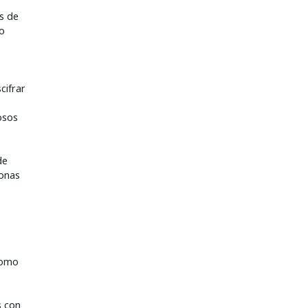
es de
ro
cifrar
osos
de
sonas
 como
s con