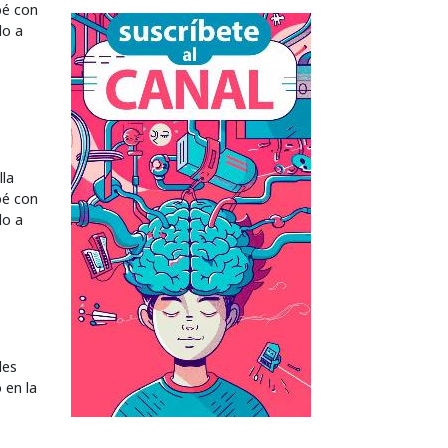
pé con
do a
lla
pé con
do a
les
 en la