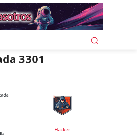
ada 3301
icada
Hacker
lla