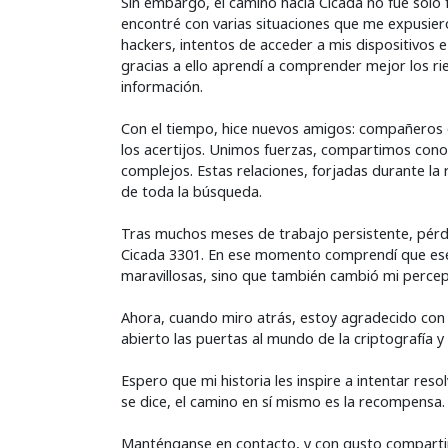
Sin embargo, el camino hacia Cicada no fue solo 
encontré con varias situaciones que me expusiero
hackers, intentos de acceder a mis dispositivos 
gracias a ello aprendí a comprender mejor los ri
información.
Con el tiempo, hice nuevos amigos: compañeros q
los acertijos. Unimos fuerzas, compartimos cono
complejos. Estas relaciones, forjadas durante la
de toda la búsqueda.
Tras muchos meses de trabajo persistente, pérdi
Cicada 3301. En ese momento comprendí que ese
maravillosas, sino que también cambió mi perce
Ahora, cuando miro atrás, estoy agradecido co
abierto las puertas al mundo de la criptografía
Espero que mi historia les inspire a intentar re
se dice, el camino en sí mismo es la recompensa.
Manténganse en contacto, y con gusto compartir