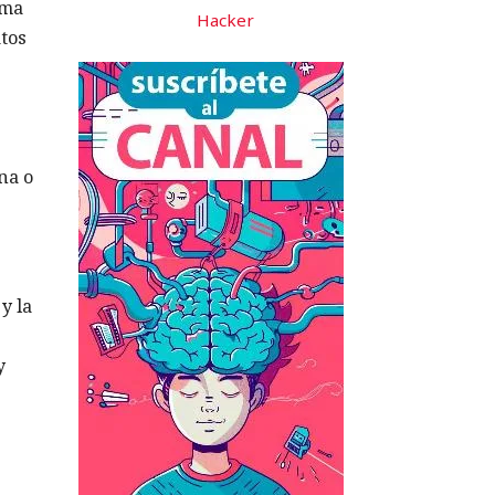
ema
Hacker
tos
na o
y la
y