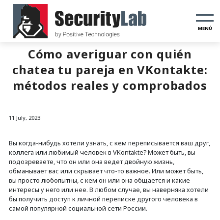
MENÚ
Cómo averiguar con quién
chatea tu pareja en VKontakte:
métodos reales y comprobados
11 July, 2023
Вы когда-нибудь хотели узнать, с кем переписывается ваш друг,
коллега или любимый человек в VKontakte? Может быть, вы
подозреваете, что он или она ведет двойную жизнь,
обманывает вас или скрывает что-то важное. Или может быть,
вы просто любопытны, с кем он или она общается и какие
интересы у него или нее. В любом случае, вы наверняка хотели
бы получить доступ к личной переписке другого человека в
самой популярной социальной сети России.