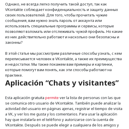
Однако, не всегда легко получить такой доступ, так как
VKontakte соблюдает конфиденциальность и защиту данных
своих пользователей. Для того, чтобы прочитать чужие
сообщения, вам нужно знать пароль от аккаунта или
использовать специальные программы и сервисы, которые
позволяют взломать или отслеживать чужой профиль. Но какие
из них действительно работают и насколько они безопасны и
законны?
В этой статье мы рассмотрим различные способы узнать, с кем
переписывается человек в VKontakte, а также их преимущества
и недостатки. Мы также покажем вам примеры и картинки,
которые помогут вам понять, как эти способы работают на
практике.
Aplicación “Chats y visitantes”
Esta aplicación gratuita
permite
ver la lista de personas con las que
se comunica otro usuario de VKontakte. También puede analizar la
actividad del usuario en páginas ajenas, registrar el tiempo de visita
a VK, y ver los me gusta y los comentarios. Para usar la aplicación
hay que instalarla en el teléfono y autorizarse con la cuenta de
VKontakte. Después se puede elegir a cualquiera de los amigos y