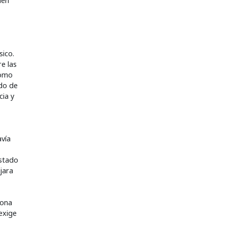
den
sico.
re las
como
ado de
cia y
avía
estado
jara
sona
exige