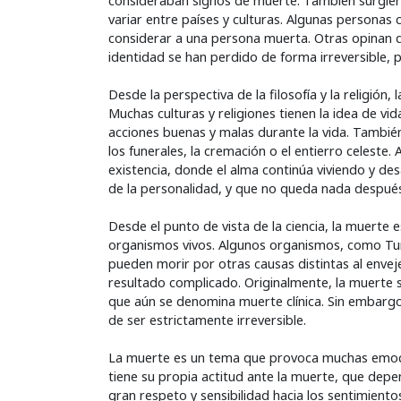
consideraban signos de muerte. También surgiero
variar entre países y culturas. Algunas personas
considerar a una persona muerta. Otras opinan que
identidad se han perdido de forma irreversible,
Desde la perspectiva de la filosofía y la religión
Muchas culturas y religiones tienen la idea de vid
acciones buenas y malas durante la vida. Tambié
los funerales, la cremación o el entierro celeste
existencia, donde el alma continúa viviendo y des
de la personalidad, y que no queda nada después
Desde el punto de vista de la ciencia, la muerte
organismos vivos. Algunos organismos, como Turr
pueden morir por otras causas distintas al enve
resultado complicado. Originalmente, la muerte se
que aún se denomina muerte clínica. Sin embargo
de ser estrictamente irreversible.
La muerte es un tema que provoca muchas emoci
tiene su propia actitud ante la muerte, que depe
gran respeto y sensibilidad hacia los sentimient