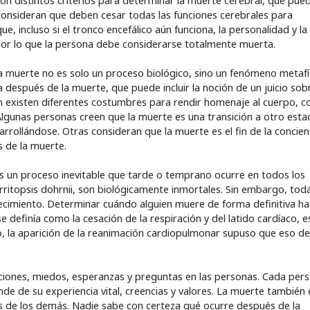
n distintos criterios para determinar la muerte cerebral, que pue
 consideran que deben cesar todas las funciones cerebrales para
, incluso si el tronco encefálico aún funciona, la personalidad y la
 por lo que la persona debe considerarse totalmente muerta.
, la muerte no es solo un proceso biológico, sino un fenómeno metafí
a después de la muerte, que puede incluir la noción de un juicio sob
n existen diferentes costumbres para rendir homenaje al cuerpo, 
. Algunas personas creen que la muerte es una transición a otro est
arrollándose. Otras consideran que la muerte es el fin de la concien
 de la muerte.
 es un proceso inevitable que tarde o temprano ocurre en todos los
itopsis dohrnii, son biológicamente inmortales. Sin embargo, tod
jecimiento. Determinar cuándo alguien muere de forma definitiva ha
 definía como la cesación de la respiración y del latido cardíaco, 
, la aparición de la reanimación cardiopulmonar supuso que eso de
ones, miedos, esperanzas y preguntas en las personas. Cada per
nde de su experiencia vital, creencias y valores. La muerte también 
os de los demás. Nadie sabe con certeza qué ocurre después de la