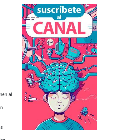
nen al
ón
as