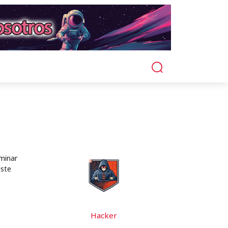
rminar
iste
Hacker