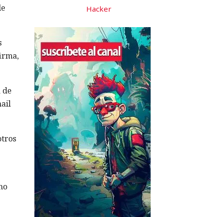
de
Hacker
s
firma,
a de
ail
otros
mo