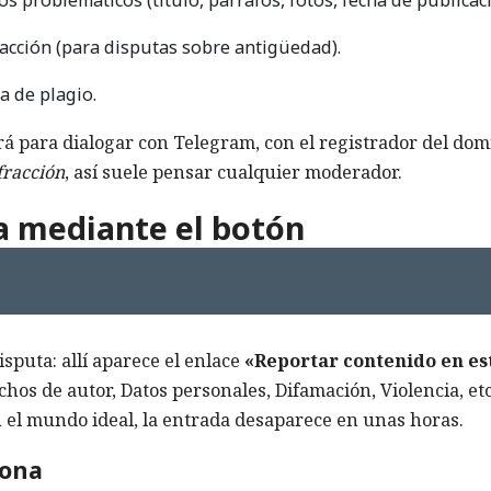
s problemáticos (título, párrafos, fotos, fecha de publicaci
racción (para disputas sobre antigüedad).
ta de plagio.
rá para dialogar con Telegram, con el registrador del dom
fracción
, así suele pensar cualquier moderador.
a mediante el botón
isputa: allí aparece el enlace
«Reportar contenido en es
echos de autor, Datos personales, Difamación, Violencia, etc
n el mundo ideal, la entrada desaparece en unas horas.
iona