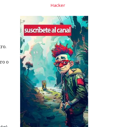
Hacker
tro.
ro o