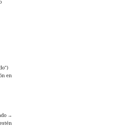
o
do")
ión en
rado →
 estén