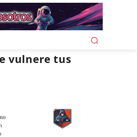
e vulnere tus
imo
n
o