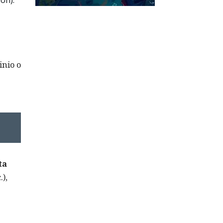
ón).
inio o
ta
.),