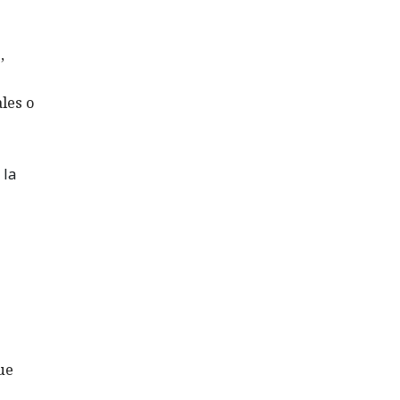
,
les o
 la
ue