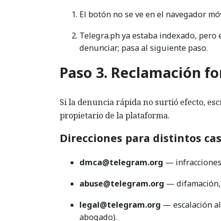
El botón no se ve en el navegador mó
Telegra.ph ya estaba indexado, pero 
denunciar; pasa al siguiente paso.
Paso 3. Reclamación f
Si la denuncia rápida no surtió efecto, es
propietario de la plataforma.
Direcciones para distintos ca
dmca@telegram.org
— infracciones
abuse@telegram.org
— difamación, 
legal@telegram.org
— escalación al
abogado).