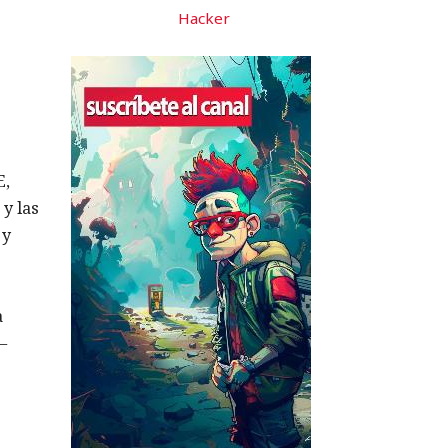
Hacker
E,
y las
 y
a
—