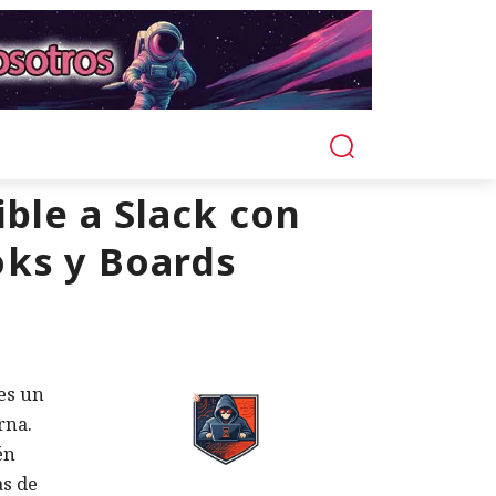
ble a Slack con
oks y Boards
 es un
rna.
én
as de