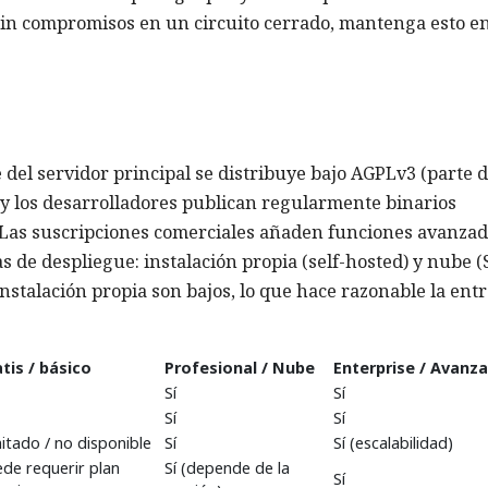
in compromisos en un circuito cerrado, mantenga esto en
 del servidor principal se distribuye bajo AGPLv3 (parte d
 y los desarrolladores publican regularmente binarios
 Las suscripciones comerciales añaden funciones avanzad
as de despliegue: instalación propia (self-hosted) y nube (
instalación propia son bajos, lo que hace razonable la ent
tis / básico
Profesional / Nube
Enterprise / Avanz
Sí
Sí
Sí
Sí
itado / no disponible
Sí
Sí (escalabilidad)
de requerir plan
Sí (depende de la
Sí