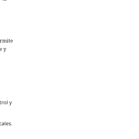
ermite
e y
rol y
ales.