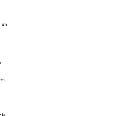
r un
n
cos,
 la