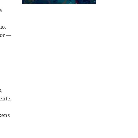
a
io,
dor —
s,
ente,
kens