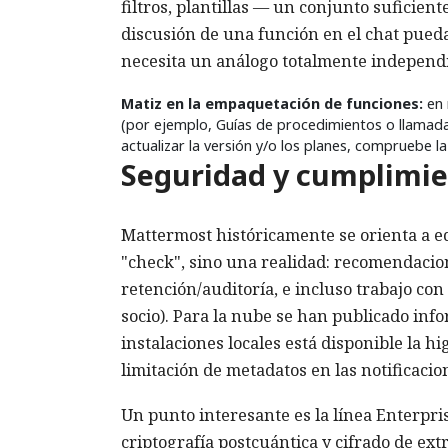
filtros, plantillas — un conjunto suficien
discusión de una función en el chat pueda v
necesita un análogo totalmente independi
Matiz en la empaquetación de funciones:
en 
(por ejemplo, Guías de procedimientos o llamad
actualizar la versión y/o los planes, compruebe l
Seguridad y cumplimi
Mattermost históricamente se orienta a e
"check", sino una realidad: recomendacion
retención/auditoría, e incluso trabajo co
socio). Para la nube se han publicado inf
instalaciones locales está disponible la hi
limitación de metadatos en las notificacio
Un punto interesante es la línea Enterpr
criptografía postcuántica y cifrado de ex