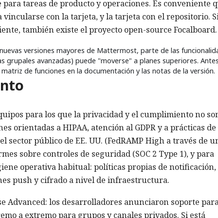
te para tareas de producto y operaciones. Es conveniente q
incularse con la tarjeta, y la tarjeta con el repositorio. S
ente, también existe el proyecto open-source Focalboard.
nuevas versiones mayores de Mattermost, parte de las funcionalid
as grupales avanzadas) puede "moverse" a planes superiores. Ante
a matriz de funciones en la documentación y las notas de la versión.
ento
quipos para los que la privacidad y el cumplimiento no so
es orientadas a HIPAA, atención al GDPR y a prácticas de
n el sector público de EE. UU. (FedRAMP High a través de u
ormes sobre controles de seguridad (SOC 2 Type 1), y para
giene operativa habitual: políticas propias de notificación,
nes push y cifrado a nivel de infraestructura.
ise Advanced: los desarrolladores anunciaron soporte par
tremo a extremo para grupos y canales privados. Si está