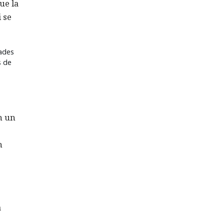
ue la
i se
ades
s de
n un
n
a