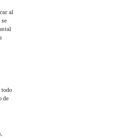
car al
 se
ontal
u
 todo
o de
,