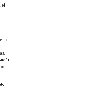
 el
e los
as,
SaaS).
rada
ado