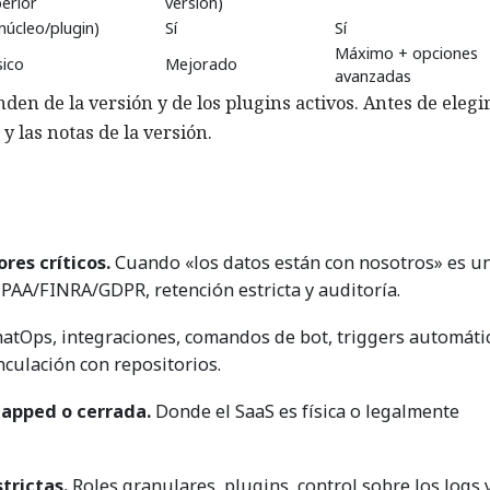
erior
versión)
(núcleo/plugin)
Sí
Sí
Máximo + opciones
ico
Mejorado
avanzadas
nden de la versión y de los plugins activos. Antes de elegi
 y las notas de la versión.
res críticos.
Cuando «los datos están con nosotros» es u
IPAA/FINRA/GDPR, retención estricta y auditoría.
atOps, integraciones, comandos de bot, triggers automáti
inculación con repositorios.
gapped o cerrada.
Donde el SaaS es física o legalmente
trictas.
Roles granulares, plugins, control sobre los logs y