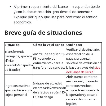
Al primer requerimiento del banco — responda rápido
y con la documentación. ¿No tiene el documento?
Explique por qué y qué usa para confirmar el sentido
económico.
Breve guía de situaciones
Situación
Cómo lo ve el banco
Qué hacer
Verificar al destinatario,
Transferencia
Antifraude según 161-
esperar el fin de la
denegada, aparece
FZ, «periodo de
pausa, presentar
«límite
enfriamiento» para la
solicitud de exclusión de
excedido/sospecha
transferencia concreta
la base a través del
sitio
de fraude»
del Banco de Rusia
Abrir cuenta corriente
empresarial, presentar
Indicios de actividad
Ingresos masivos
contratos/recibos,
empresarial/extracción
«por venta» en una
explicar la economía de
de efectivo según 115-
tarjeta personal
la operación y pasar a
FZ, alto riesgo
canales de cobranza
legales