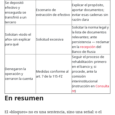
Se depositó
Explicar el propósito,
efectivo y
Escenario de
aportar documentos;
enseguida se
extracción de efectivo
evitar esas cadenas sin
transfirió a un
razón clara
tercero
Solicitar la norma legal y
la lista de documentos
Solicitan «todo el
relevantes; ante
año» sin explicar
Solicitud excesiva
persistencia — reclamar
para qué
en la
recepción
del
Banco de Rusia
Seguir el proceso de
rehabilitación: primero
en el banco y, si
Denegaron la
Medidas conforme al
procede, ante la
operación y
art. 7 de la 115-FZ
comisión
cerraron la cuenta
interinstitucional
(instrucción en
Consulta
nt
)
En resumen
El «bloqueo» no es una sentencia, sino una señal: o el