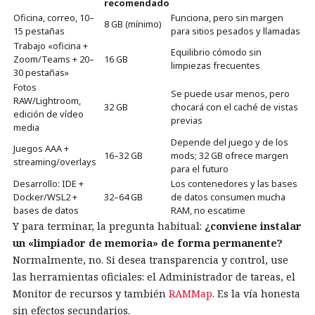
recomendado
Oficina, correo, 10–
Funciona, pero sin margen
8 GB (mínimo)
15 pestañas
para sitios pesados y llamadas
Trabajo «oficina +
Equilibrio cómodo sin
Zoom/Teams + 20–
16 GB
limpiezas frecuentes
30 pestañas»
Fotos
Se puede usar menos, pero
RAW/Lightroom,
32 GB
chocará con el caché de vistas
edición de vídeo
previas
media
Depende del juego y de los
Juegos AAA +
16–32 GB
mods; 32 GB ofrece margen
streaming/overlays
para el futuro
Desarrollo: IDE +
Los contenedores y las bases
Docker/WSL2 +
32–64 GB
de datos consumen mucha
bases de datos
RAM, no escatime
Y para terminar, la pregunta habitual:
¿conviene instalar
un «limpiador de memoria» de forma permanente?
Normalmente, no. Si desea transparencia y control, use
las herramientas oficiales: el Administrador de tareas, el
Monitor de recursos y también
RAMMap
. Es la vía honesta
sin efectos secundarios.