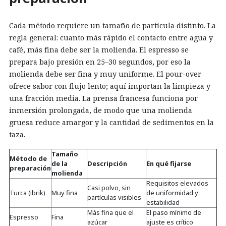
Cada método requiere un tamaño de partícula distinto. La
regla general: cuanto más rápido el contacto entre agua y
café, más fina debe ser la molienda. El espresso se
prepara bajo presión en 25–30 segundos, por eso la
molienda debe ser fina y muy uniforme. El pour-over
ofrece sabor con flujo lento; aquí importan la limpieza y
una fracción media. La prensa francesa funciona por
inmersión prolongada, de modo que una molienda
gruesa reduce amargor y la cantidad de sedimentos en la
taza.
Tamaño
Método de
de la
Descripción
En qué fijarse
preparación
molienda
Requisitos elevados
Casi polvo, sin
Turca (ibrik)
Muy fina
de uniformidad y
partículas visibles
estabilidad
Más fina que el
El paso mínimo de
Espresso
Fina
azúcar
ajuste es crítico