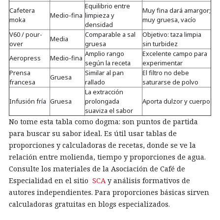
Equilibrio entre
Cafetera
Muy fina dará amargor;
Medio-fina
limpieza y
moka
muy gruesa, vacío
densidad
V60 / pour-
Comparable a sal
Objetivo: taza limpia
Media
over
gruesa
sin turbidez
Amplio rango
Excelente campo para
Aeropress
Medio-fina
según la receta
experimentar
Prensa
Similar al pan
El filtro no debe
Gruesa
francesa
rallado
saturarse de polvo
La extracción
Infusión fría
Gruesa
prolongada
Aporta dulzor y cuerpo
suaviza el sabor
No tome esta tabla como dogma: son puntos de partida
para buscar su sabor ideal. Es útil usar tablas de
proporciones y calculadoras de recetas, donde se ve la
relación entre molienda, tiempo y proporciones de agua.
Consulte los materiales de la Asociación de Café de
Especialidad en el sitio
SCA
y análisis formativos de
autores independientes. Para proporciones básicas sirven
calculadoras gratuitas en blogs especializados.