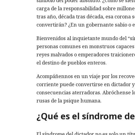
símbolo del poder absoluto. ¿Cómo se sien
carga de la responsabilidad sobre millon
tras año, década tras década, esa corona s
convertirán? ¿En un gobernante sabio o 
Bienvenidos al inquietante mundo del “s
personas comunes en monstruos capaces de
reyes malvados o emperadores traicioneros
el destino de pueblos enteros.
Acompáñennos en un viaje por los recove
corriente puede convertirse en dictador 
consecuencias aterradoras. Abróchense lo
rusas de la psique humana.
¿Qué es el síndrome de
El síndrome del dictador no es solo un tít