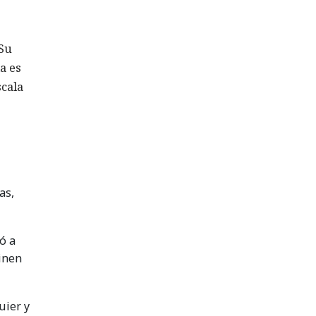
 Su
a es
scala
as,
ó a
ginen
uier y