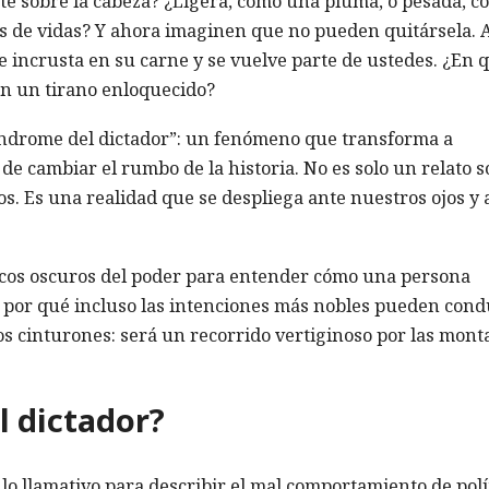
te sobre la cabeza? ¿Ligera, como una pluma, o pesada, c
es de vidas? Y ahora imaginen que no pueden quitársela. 
e incrusta en su carne y se vuelve parte de ustedes. ¿En 
en un tirano enloquecido?
índrome del dictador”: un fenómeno que transforma a
 cambiar el rumbo de la historia. No es solo un relato s
. Es una realidad que se despliega ante nuestros ojos y 
cos oscuros del poder para entender cómo una persona
y por qué incluso las intenciones más nobles pueden cond
s cinturones: será un recorrido vertiginoso por las mont
l dictador?
ulo llamativo para describir el mal comportamiento de polí