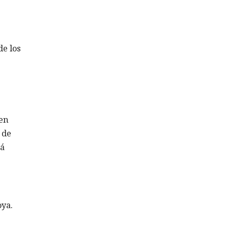
a
de los
 en
 de
tá
oya.