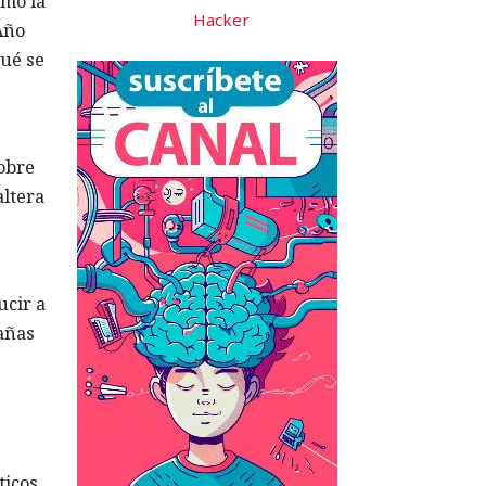
omo la
Hacker
Año
qué se
obre
altera
ucir a
añas
ticos.