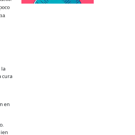
poco
una
 la
a cura
án en
o.
uien