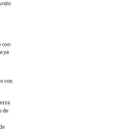
mundo
o con
a ya
io con
uerra
o de
de