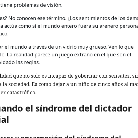
tiene problemas de visión.
es? No conocen ese término. ¿Los sentimientos de los dem
ma actúa como si el mundo entero fuera su arenero persona
ico.
ar el mundo a través de un vidrio muy grueso. Ven lo que
llo. La realidad parece un juego extraño en el que son el
idado las reglas.
idad que no solo es incapaz de gobernar con sensatez, si
 la sociedad. Es como dejar a un niño de cinco años al m
er catastrófico.
uando el síndrome del dictador
ial
terror y encarnación del síndrome del