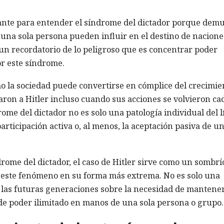
tante para entender el síndrome del dictador porque dem
 una sola persona pueden influir en el destino de nacione
 un recordatorio de lo peligroso que es concentrar poder
or este síndrome.
o la sociedad puede convertirse en cómplice del crecimie
on a Hitler incluso cuando sus acciones se volvieron ca
ome del dictador no es solo una patología individual del l
rticipación activa o, al menos, la aceptación pasiva de u
drome del dictador, el caso de Hitler sirve como un sombrí
 este fenómeno en su forma más extrema. No es solo una
a las futuras generaciones sobre la necesidad de mantene
 de poder ilimitado en manos de una sola persona o grupo.