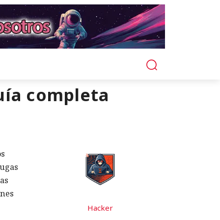
uía completa
os
fugas
las
ones
Hacker