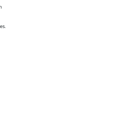
n
es.