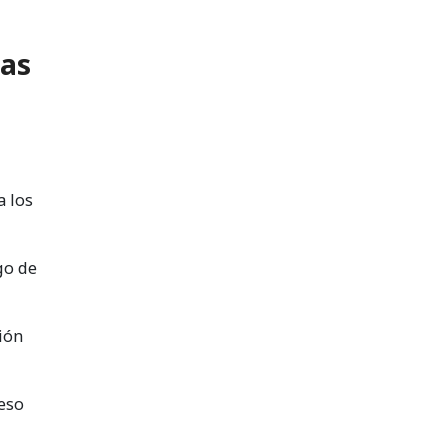
cas
a los
go de
ción
ceso