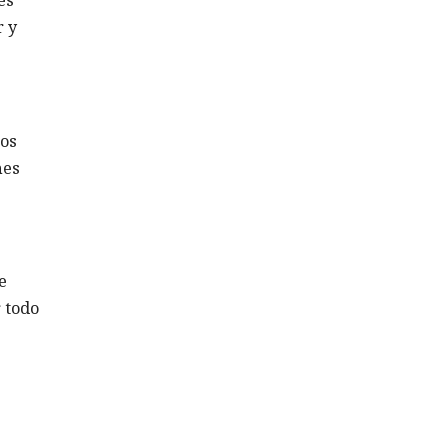
es
r y
ros
nes
e
 todo