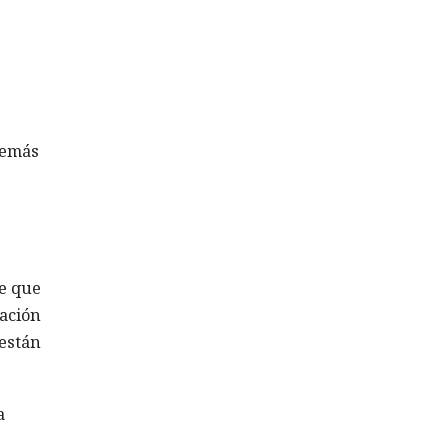
 demás
de que
ración
 están
a