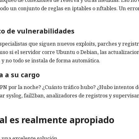
 bloqueo de conexiones de reserva y otras medidas. Eso no 
todo un conjunto de reglas en iptables o nftables. Un erro
co de vulnerabilidades
pecialistas que siguen nuevos exploits, parches y regist
uso si el servidor corre Ubuntu o Debian, las actualizacio
y no todo se instala de forma automática.
a a su cargo
 VPN por la noche? ¿Cuánto tráfico hubo? ¿Hubo intentos d
r syslog, fail2ban, analizadores de registros y supervisar
l es realmente apropiado
s una excelente solución.