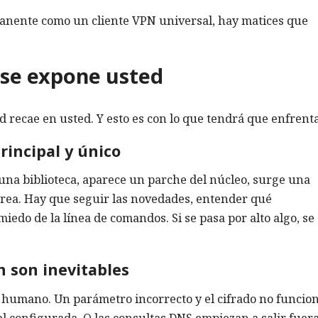
manente como un cliente VPN universal, hay matices que
é se expone usted
d recae en usted. Y esto es con lo que tendrá que enfrent
rincipal y único
e una biblioteca, aparece un parche del núcleo, surge una
 tarea. Hay que seguir las novedades, entender qué
edo de la línea de comandos. Si se pasa por alto algo, se
n son inevitables
r humano. Un parámetro incorrecto y el cifrado no funcio
l configurada. O las consultas DNS empiezan a salir fuera