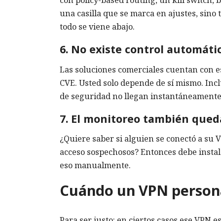
con policy-based routing, un kill switch,
una casilla que se marca en ajustes, sino 
todo se viene abajo.
6. No existe control automáti
Las soluciones comerciales cuentan con es
CVE. Usted solo depende de sí mismo. Incl
de seguridad no llegan instantáneamente 
7. El monitoreo también qued
¿Quiere saber si alguien se conectó a su
acceso sospechosos? Entonces debe instala
eso manualmente.
Cuándo un VPN persona
Para ser justo: en ciertos casos ese VPN e