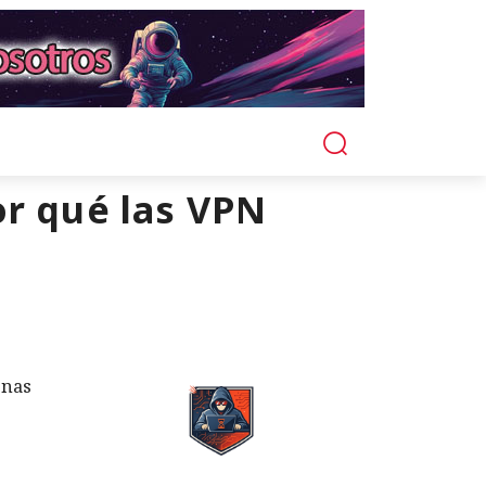
or qué las VPN
enas