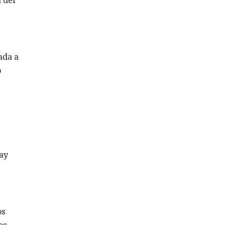
ada a
o
hay
os