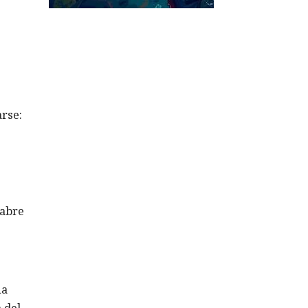
arse:
 abre
na
 del