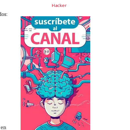
Hacker
dos:
 en