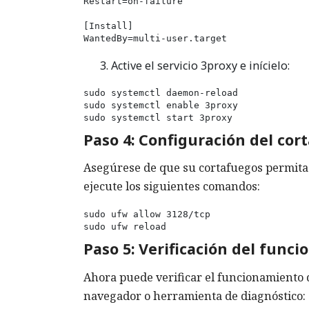
Restart=on-failure

[Install]

WantedBy=multi-user.target
Active el servicio 3proxy e inícielo:
sudo systemctl daemon-reload

sudo systemctl enable 3proxy

sudo systemctl start 3proxy
Paso 4: Configuración del cor
Asegúrese de que su cortafuegos permita e
ejecute los siguientes comandos:
sudo ufw allow 3128/tcp

sudo ufw reload
Paso 5: Verificación del func
Ahora puede verificar el funcionamiento 
navegador o herramienta de diagnóstico: