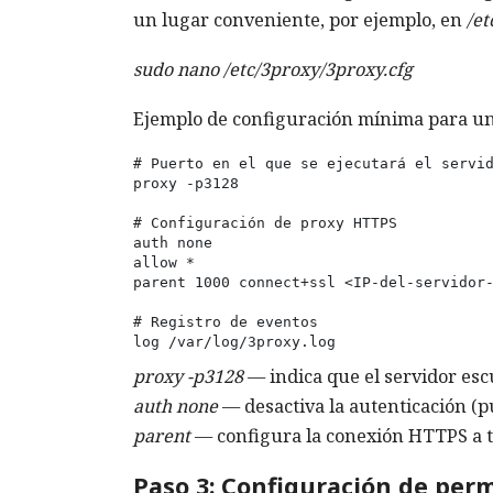
un lugar conveniente, por ejemplo, en
/et
sudo nano /etc/3proxy/3proxy.cfg
Ejemplo de configuración mínima para u
# Puerto en el que se ejecutará el servid
proxy -p3128

# Configuración de proxy HTTPS

auth none

allow * 

parent 1000 connect+ssl <IP-del-servidor-
# Registro de eventos

log /var/log/3proxy.log
proxy -p3128
— indica que el servidor esc
auth none
— desactiva la autenticación (p
parent
— configura la conexión HTTPS a t
Paso 3: Configuración de perm