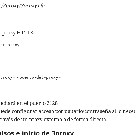
c/3proxy/3proxy.cfg
:
n proxy HTTPS:
or proxy

proxy> <puerto-del-proxy>

uchará en el puerto 3128.
uede configurar acceso por usuario/contraseña si lo neces
ravés de un proxy externo o de forma directa.
isos e inicio de 3proxy