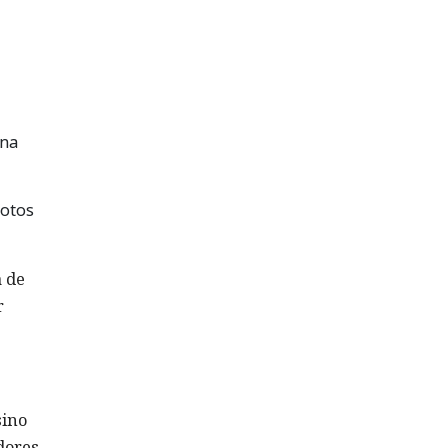
una
fotos
a de
r
sino
dores