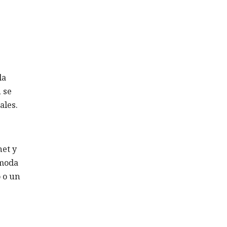
la
 se
ales.
net y
ómoda
o o un