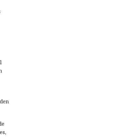
s
l
n
eden
de
es,