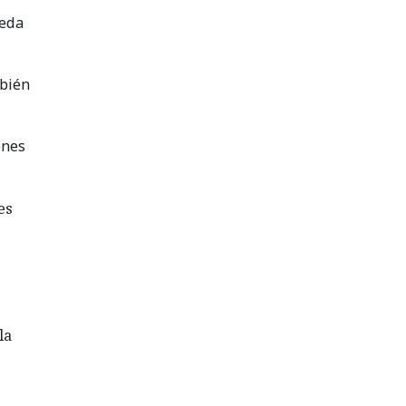
ueda
mbién
enes
es
la