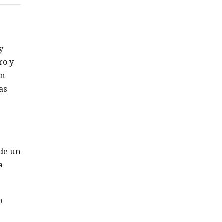
y
ro y
an
as
 de un
a
o