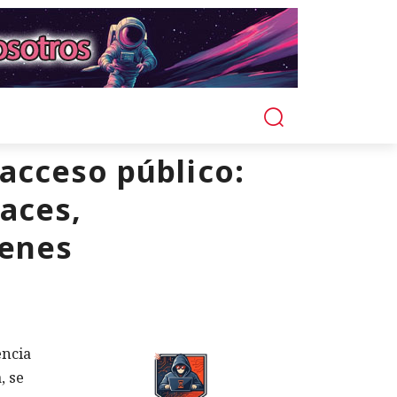
acceso público:
aces,
genes
encia
, se