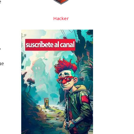
e
Hacker
,
ue