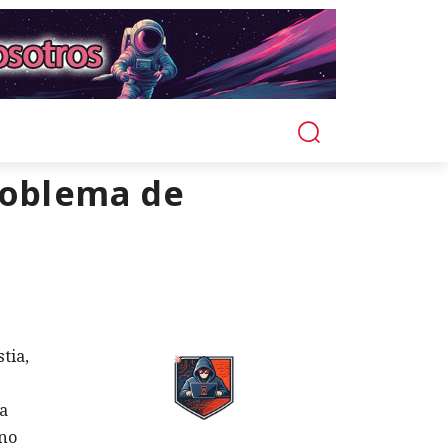
problema de
tia,
ma
 no