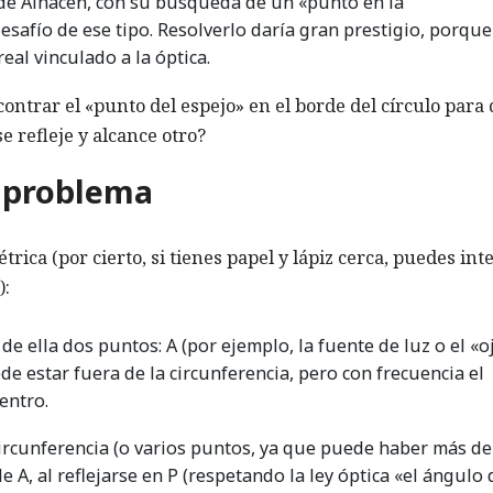
 de Alhacén, con su búsqueda de un «punto en la
esafío de ese tipo. Resolverlo daría gran prestigio, porqu
eal vinculado a la óptica.
ontrar el «punto del espejo» en el borde del círculo para
e refleje y alcance otro?
l problema
ica (por cierto, si tienes papel y lápiz cerca, puedes int
):
e ella dos puntos: A (por ejemplo, la fuente de luz o el «oj
de estar fuera de la circunferencia, pero con frecuencia el
entro.
ircunferencia (o varios puntos, ya que puede haber más d
e A, al reflejarse en P (respetando la ley óptica «el ángulo 