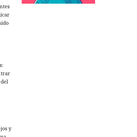
entes
icar
sido
s:
ntrar
 del
jos y
gma.