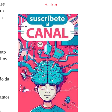
les
Hacker
 un
la
eto
 hoy
do da
damos
o