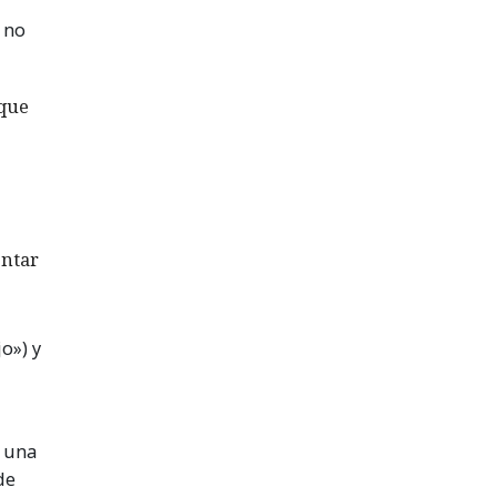
e no
 que
entar
o») y
e una
de