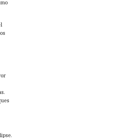
como
l
tos
Por
s.
ques
ipse.