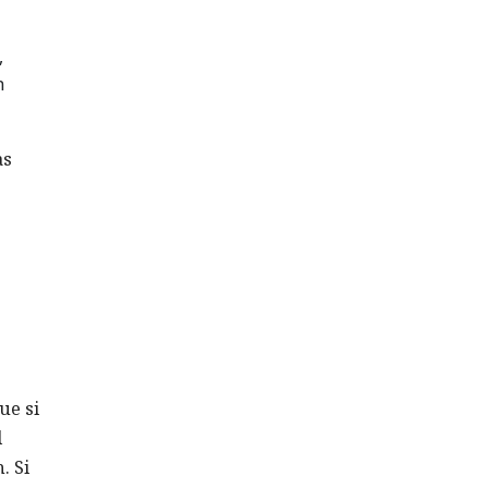
,
n
as
ue si
l
. Si