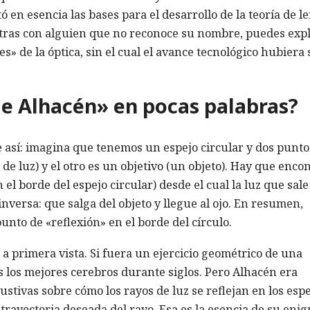
tó en esencia las bases para el desarrollo de la teoría de l
entras con alguien que no reconoce su nombre, puedes expl
s» de la óptica, sin el cual el avance tecnológico hubiera 
e Alhacén» en pocas palabras?
así: imagina que tenemos un espejo circular y dos punto
 de luz) y el otro es un objetivo (un objeto). Hay que enco
 el borde del espejo circular) desde el cual la luz que sale
a inversa: que salga del objeto y llegue al ojo. En resumen,
unto de «reflexión» en el borde del círculo.
a primera vista. Si fuera un ejercicio geométrico de una
 los mejores cerebros durante siglos. Pero Alhacén era
ustivas sobre cómo los rayos de luz se reflejan en los espe
trayectoria deseada del rayo. Esa es la esencia de su eni