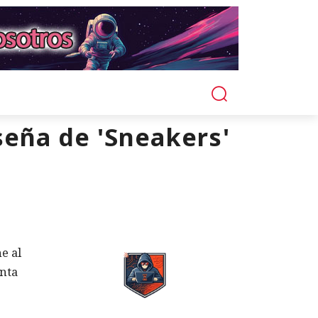
seña de 'Sneakers'
e al
onta