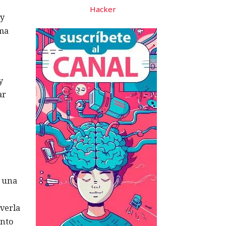
Hacker
 y
rma
y
ar
e una
 verla
unto