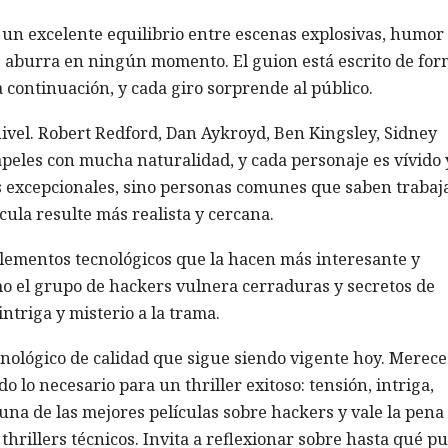
 un excelente equilibrio entre escenas explosivas, humor
e aburra en ningún momento. El guion está escrito de fo
 a continuación, y cada giro sorprende al público.
ivel. Robert Redford, Dan Aykroyd, Ben Kingsley, Sidney
apeles con mucha naturalidad, y cada personaje es vívido 
 excepcionales, sino personas comunes que saben trabaj
cula resulte más realista y cercana.
elementos tecnológicos que la hacen más interesante y
mo el grupo de hackers vulnera cerraduras y secretos de
triga y misterio a la trama.
cnológico de calidad que sigue siendo vigente hoy. Merec
do lo necesario para un thriller exitoso: tensión, intriga,
una de las mejores películas sobre hackers y vale la pena
 thrillers técnicos. Invita a reflexionar sobre hasta qué p