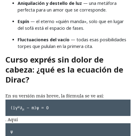
Aniquilación y destello de luz
— una metáfora
perfecta para un amor que se corresponde.
Espín
— el eterno «quién manda», solo que en lugar
del sofá está el espacio de fases.
Fluctuaciones del vacío
— todas esas posibilidades
torpes que pululan en la primera cita.
Curso exprés sin dolor de
cabeza: ¿qué es la ecuación de
Dirac?
En su versión más breve, la fórmula se ve así:
μ
(iγ
∂
 − m)ψ = 0
μ
. Aquí
ψ