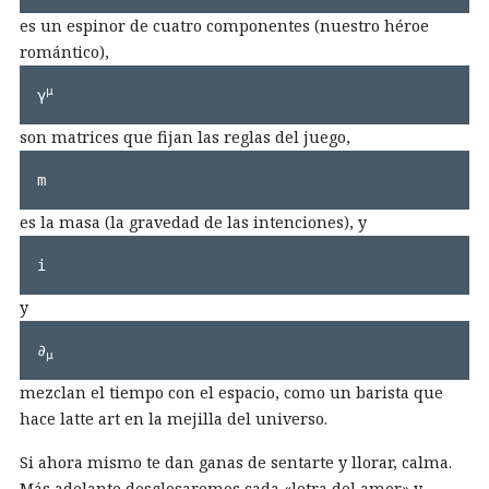
es un espinor de cuatro componentes (nuestro héroe
romántico),
μ
γ
son matrices que fijan las reglas del juego,
m
es la masa (la gravedad de las intenciones), y
i
y
∂
μ
mezclan el tiempo con el espacio, como un barista que
hace latte art en la mejilla del universo.
Si ahora mismo te dan ganas de sentarte y llorar, calma.
Más adelante desglosaremos cada «letra del amor» y