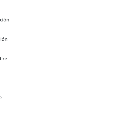
ación
ción
obre
e