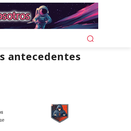
os antecedentes
os
ue