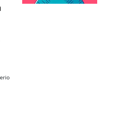
a
terio