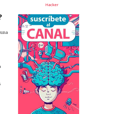
Hacker
?
 una
a
s