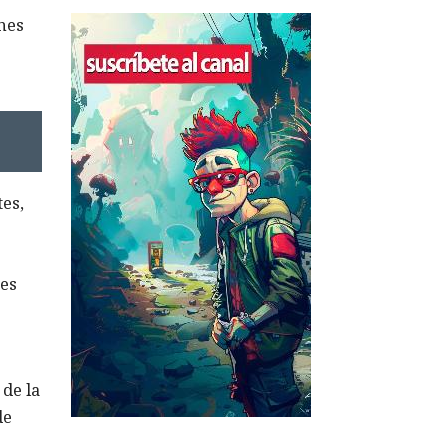
ones
tes,
 es
 de la
de