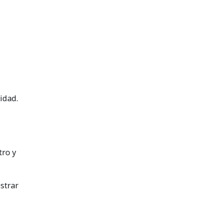
idad.
tro y
strar