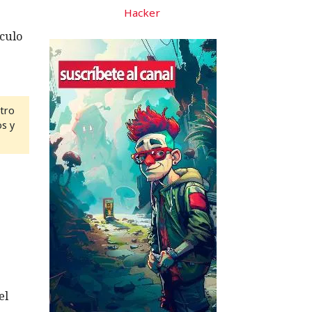
Hacker
ículo
ntro
os y
el