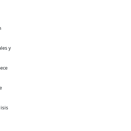
n
les y
nece
e
isis