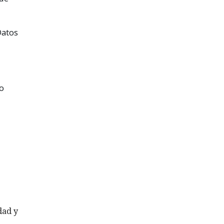
Datos
no
dad y