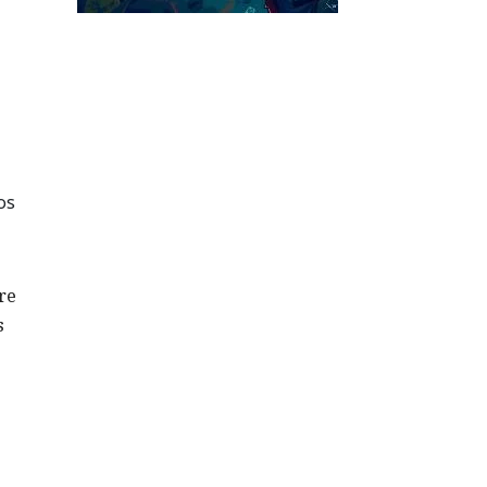
os
re
s