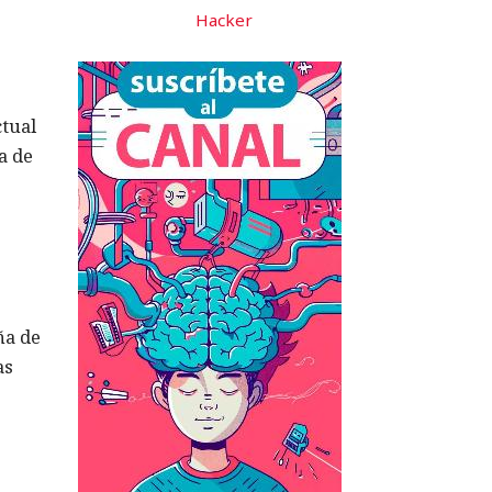
Hacker
ctual
a de
ña de
as