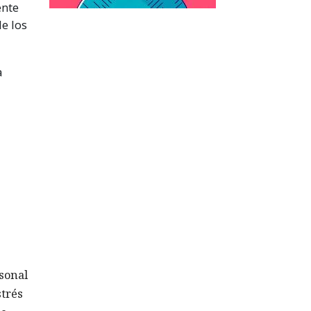
ente
e los
a
rsonal
strés