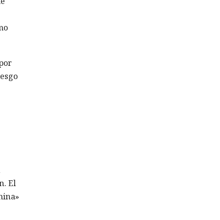
de
smo
 por
iesgo
n
n. El
rmina»