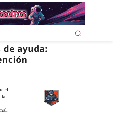
 de ayuda:
ención
ue el
yuda —
nal,