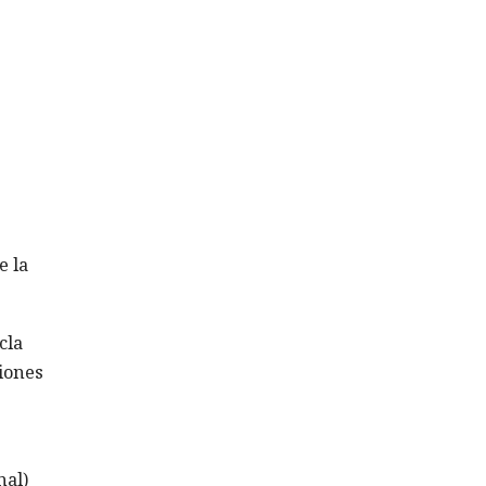
e la
cla
ciones
nal)