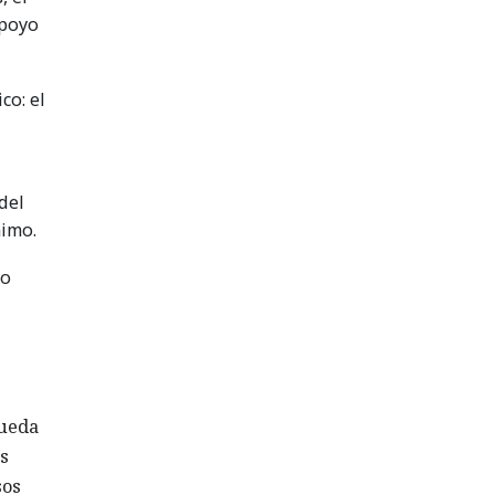
apoyo
co: el
del
nimo.
no
pueda
os
sos