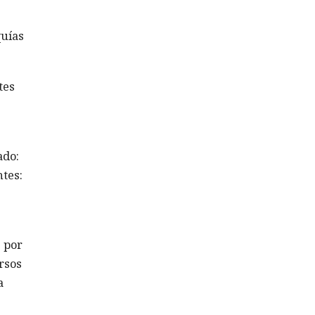
quías
tes
ado:
ntes:
 por
ursos
a