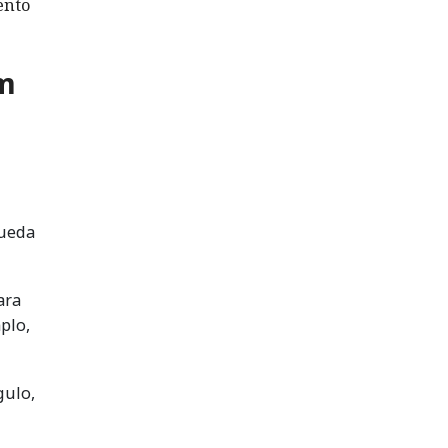
ento
om
queda
ara
plo,
gulo,