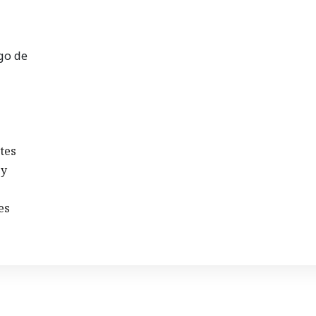
sgo de
tes
 y
es