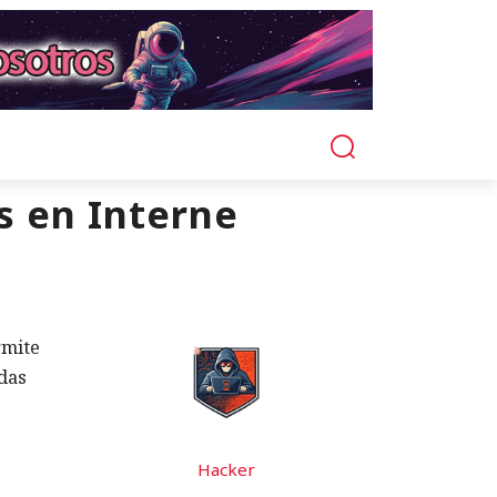
s en Interne
rmite
das
Hacker