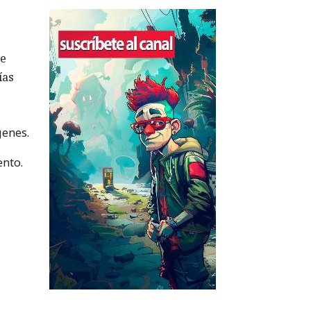
ue
ías
genes.
ento.