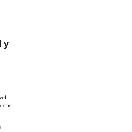
d y
vel
 horas
a