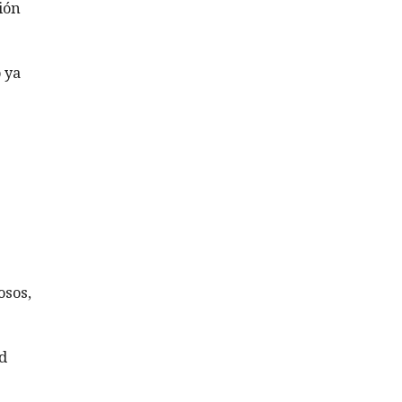
ión
o ya
osos,
ad