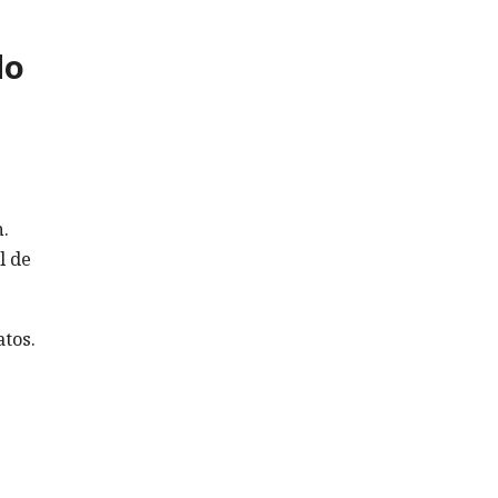
do
n.
l de
atos.