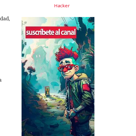
Hacker
idad,
a