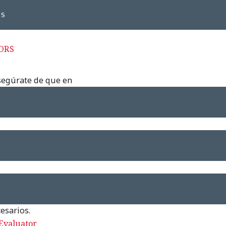
ds
ORS
egúrate de que en
esarios.
Evaluator