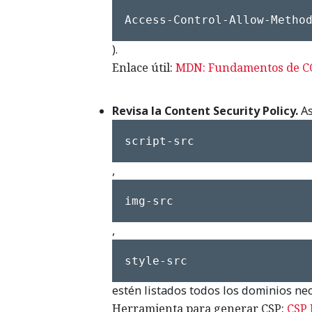
Access-Control-Allow-Metho
).
Enlace útil:
MDN: Fundamentos de C
Revisa la Content Security Policy.
As
script-src
,
img-src
,
style-src
estén listados todos los dominios nec
Herramienta para generar CSP:
CSP 