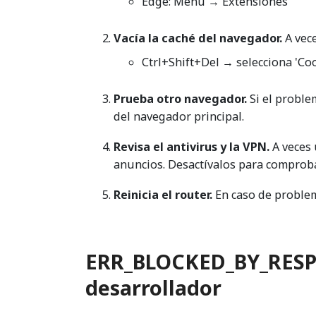
Edge: Menú → Extensiones
Vacía la caché del navegador.
A vece
Ctrl+Shift+Del → selecciona 'Coo
Prueba otro navegador.
Si el proble
del navegador principal.
Revisa el antivirus y la VPN.
A veces 
anuncios. Desactívalos para comproba
Reinicia el router.
En caso de problema
ERR_BLOCKED_BY_RESPO
desarrollador