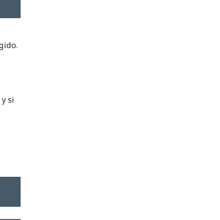
gido.
y si