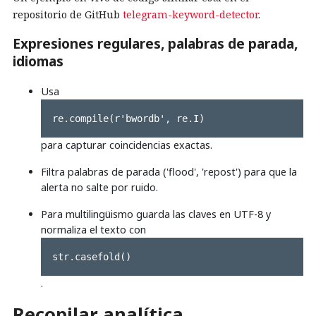
repositorio de GitHub
telegram-keyword-detector
.
Expresiones regulares, palabras de parada,
idiomas
Usa
re.compile(r'bwordb', re.I)
para capturar coincidencias exactas.
Filtra palabras de parada ('flood', 'repost') para que la
alerta no salte por ruido.
Para multilingüismo guarda las claves en UTF-8 y
normaliza el texto con
str.casefold()
.
Recopilar analítica