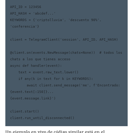
API_ID = 123456

API_HASH = 'abcdef...'

KEYWORDS = {'criptolluvia', 'descuento 90%', 
'conferencia'}

client = TelegramClient('session', API_ID, API_HASH)

@client.on(events.NewMessage(chats=None))  # todos los 
chats a los que tienes acceso

async def handler(event):

    text = event.raw_text.lower()

    if any(k in text for k in KEYWORDS):

        await client.send_message('me', f'Encontrado: 
{event.text[:150]}...
{event.message.link}')

client.start()

Un ejemplo en vivo de código similar está en el