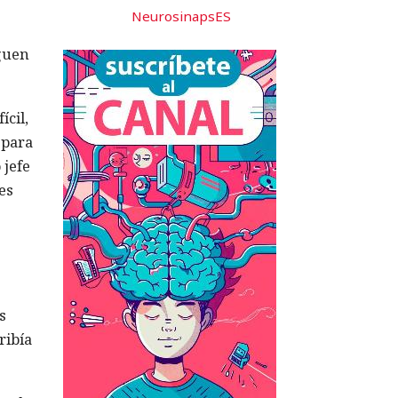
NeurosinapsES
zguen
ícil,
 para
 jefe
es
s
ribía