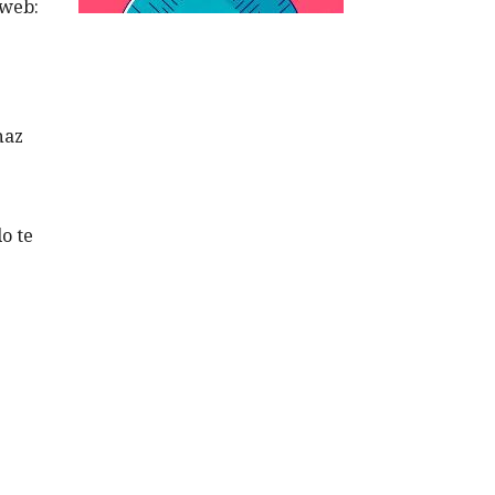
 web:
haz
o te