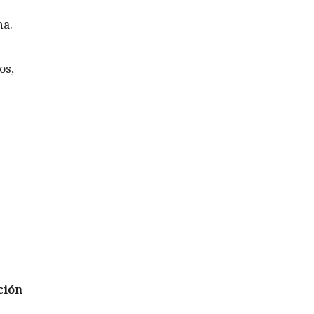
ha.
os,
ción