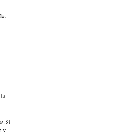
l»
.
 la
s. Si
n y