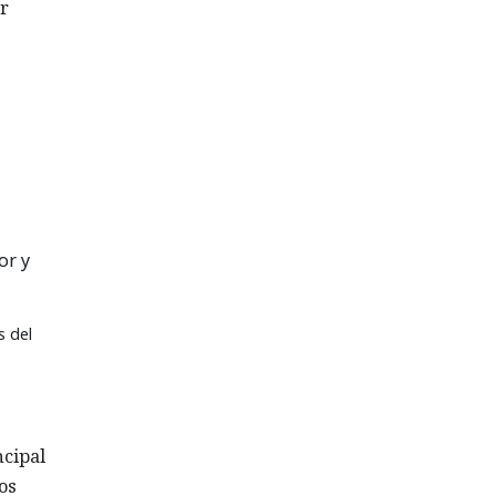
ar
or y
s del
ncipal
os