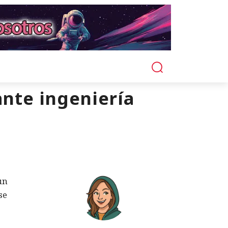
ante ingeniería
un
se