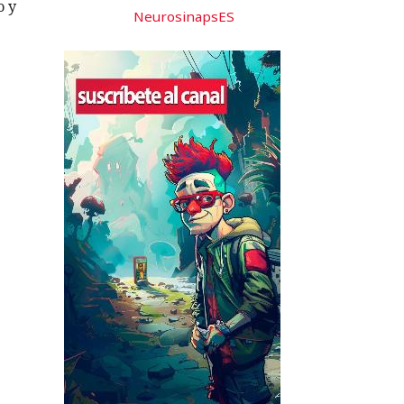
o y
NeurosinapsES