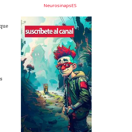
NeurosinapsES
oque
os