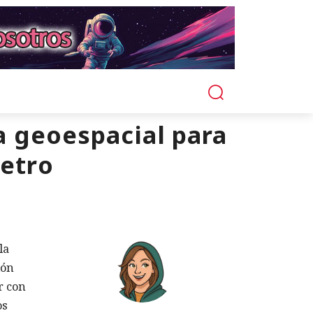
a geoespacial para
metro
la
ión
r con
os